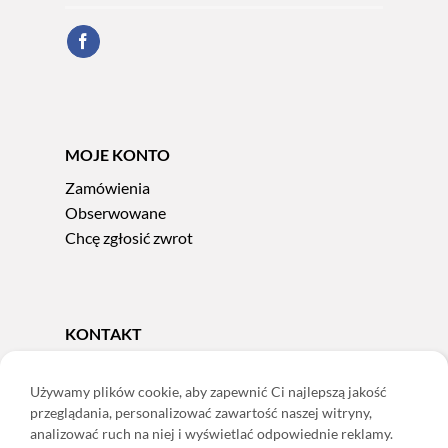
MOJE KONTO
Zamówienia
Obserwowane
Chcę zgłosić zwrot
KONTAKT
Tel.
606 856 924
e-mail:
sklep@adoris.pl
Używamy plików cookie, aby zapewnić Ci najlepszą jakość
przeglądania, personalizować zawartość naszej witryny,
poniedziałek - piątek 8:00-16:00
analizować ruch na niej i wyświetlać odpowiednie reklamy.