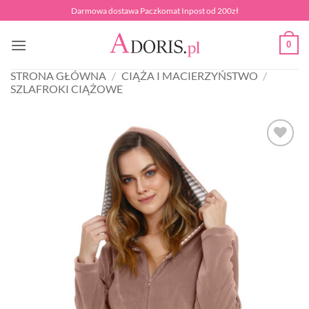
Przewiń
Darmowa dostawa Paczkomat Inpost od 200zł
do
zawartości
0
STRONA GŁÓWNA
/
CIĄŻA I MACIERZYŃSTWO
/
SZLAFROKI CIĄŻOWE