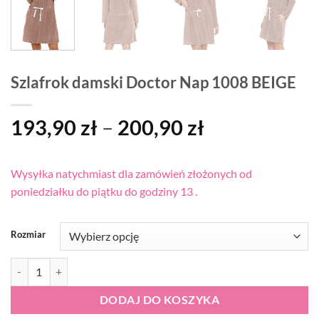
Szlafrok damski Doctor Nap 1008 BEIGE
Zakres
193,90
zł
–
200,90
zł
cen:
od
Wysyłka natychmiast dla zamówień złożonych od
193,90 zł
poniedziałku do piątku do godziny 13 .
do
200,90 zł
Rozmiar
ilość Szlafrok damski Doctor Nap 1008 BEIGE
DODAJ DO KOSZYKA