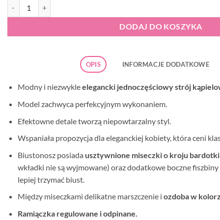
ilość Self S 8030 CH1 Gold 5 strój kąpielowy
DODAJ DO KOSZYKA
OPIS
INFORMACJE DODATKOWE
Modny i niezwykle
elegancki jednoczęściowy strój kąpiel
Model zachwyca perfekcyjnym wykonaniem.
Efektowne detale tworzą niepowtarzalny styl.
Wspaniała propozycja dla eleganckiej kobiety, która ceni kla
Biustonosz posiada
usztywnione miseczki o kroju bardotki
wkładki nie są wyjmowane) oraz dodatkowe boczne fiszbiny 
lepiej trzymać biust.
Między miseczkami delikatne marszczenie i
ozdoba w kolor
Ramiączka regulowane i odpinane.