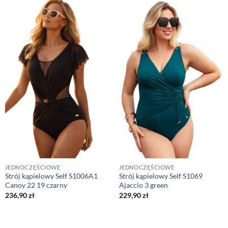
JEDNOCZĘŚCIOWE
JEDNOCZĘŚCIOWE
Strój kąpielowy Self S1006A1
Strój kąpielowy Self S1069
Canoy 22 19 czarny
Ajaccio 3 green
236,90
zł
229,90
zł