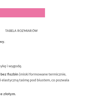
TABELA ROZMIARÓW
owy
.
sykę i wygodę.
 bez fiszbin
(miski formowane termicznie,
i elastyczną taśmę pod biustem, co pozwala
ze złotym
.