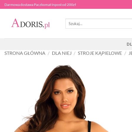
Przewiń
Darmowa dostawa Paczkomat Inpost od 200zł
do
zawartości
Szukaj:
DL
STRONA GŁÓWNA
/
DLA NIEJ
/
STROJE KĄPIELOWE
/
J