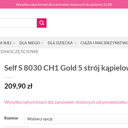
Wysyłka natychmiast dla zamówień złożonych do godziny 13:00
A NIEJ
DLA NIEGO
DLA DZIECKA
CIĄŻA I MACIERZYŃSTW
EDNOCZĘŚCIOWE
Self S 8030 CH1 Gold 5 strój kąpiel
209,90
zł
Wysyłka natychmiast dla zamówień złożonych od poniedziałku d
Rozmiar