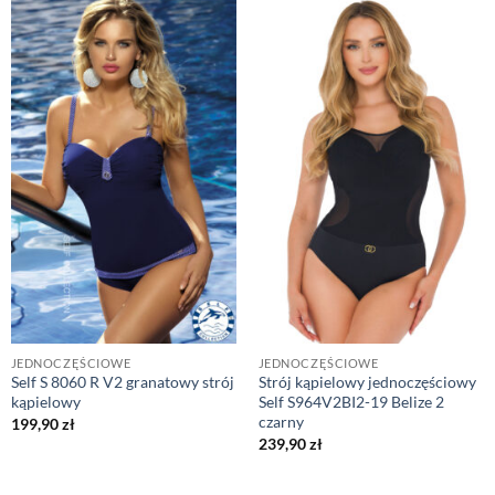
JEDNOCZĘŚCIOWE
JEDNOCZĘŚCIOWE
Self S 8060 R V2 granatowy strój
Strój kąpielowy jednoczęściowy
kąpielowy
Self S964V2BI2-19 Belize 2
czarny
199,90
zł
239,90
zł