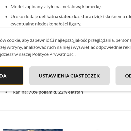
Model zapinany z tyłu na metalową klamerkę.
Uroku dodaje
delikatna siateczka
, która dzięki skośnemu u
ewentualne niedoskonałości figury.
Tył gładki, figi pełne klasyczne.
w cookie, aby zapewnić Ci najlepszą jakość przeglądania, person
Kostium od wewnątrz pokryty jest delikatną podszewką
,
zej witryny, analizować ruch na niej i wyświetlać odpowiednie rek
ponieważ strój nie prześwituje.
jdziesz w naszej Polityce Prywatności.
Idealnie sprawdzi się zarówno na basenie jak i plaży.
Materiał odporny na chlor, wodę morską i słońce.
DA
USTAWIENIA CIASTECZEK
O
Strój kąpielowy wykonany
z wysokiej jakości tkaniny
, zape
Tkanina:
78% poliamid, 22% elastan