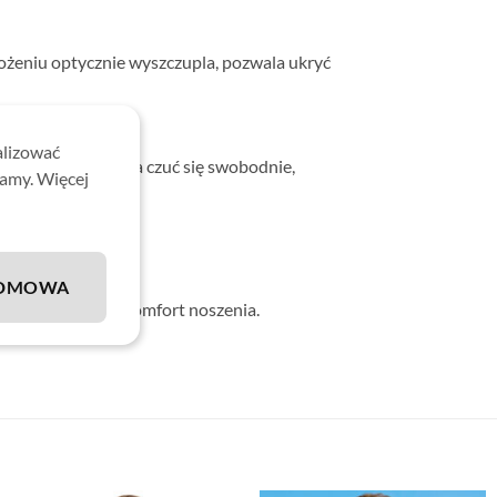
łożeniu optycznie wyszczupla, pozwala ukryć
alizować
 dzięki czemu można czuć się swobodnie,
lamy. Więcej
DMOWA
wniającej wysoki komfort noszenia.