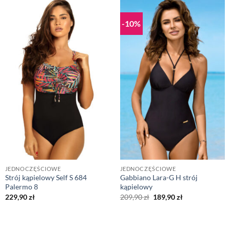
-10%
JEDNOCZĘŚCIOWE
JEDNOCZĘŚCIOWE
Strój kąpielowy Self S 684
Gabbiano Lara-G H strój
Palermo 8
kąpielowy
Pierwotna
Aktualna
229,90
zł
209,90
zł
189,90
zł
cena
cena
wynosiła:
wynosi:
209,90 zł.
189,90 zł.