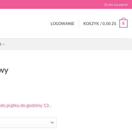
31 dni na zwrot
0
LOGOWANIE
KOSZYK /
0,00
ZŁ
O
owy
o piątku do godziny 13 .