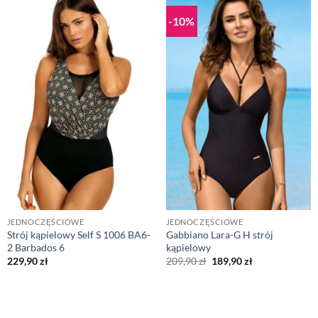
-10%
JEDNOCZĘŚCIOWE
JEDNOCZĘŚCIOWE
Strój kąpielowy Self S 1006 BA6-
Gabbiano Lara-G H strój
2 Barbados 6
kąpielowy
Pierwotna
Aktualna
229,90
zł
209,90
zł
189,90
zł
cena
cena
wynosiła:
wynosi:
209,90 zł.
189,90 zł.