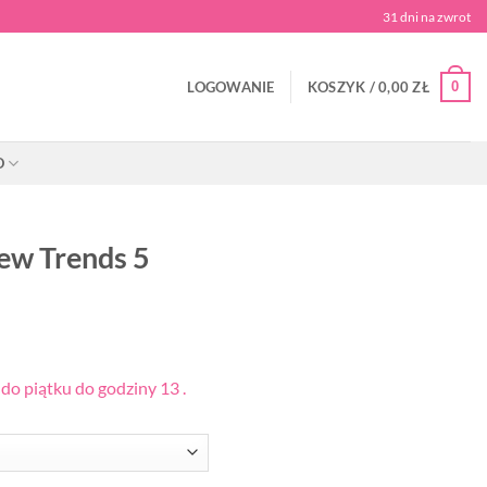
31 dni na zwrot
0
LOGOWANIE
KOSZYK /
0,00
ZŁ
O
ew Trends 5
o piątku do godziny 13 .