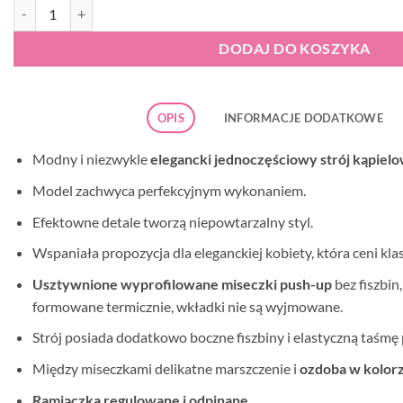
ilość Strój kąpielowy Self S8030-D1-19 New Trends 5
DODAJ DO KOSZYKA
OPIS
INFORMACJE DODATKOWE
Modny i niezwykle
elegancki jednoczęściowy strój kąpiel
Model zachwyca perfekcyjnym wykonaniem.
Efektowne detale tworzą niepowtarzalny styl.
Wspaniała propozycja dla eleganckiej kobiety, która ceni kla
Usztywnione wyprofilowane miseczki push-up
bez fiszbin
formowane termicznie, wkładki nie są wyjmowane.
Strój posiada dodatkowo boczne fiszbiny i elastyczną taśmę 
Między miseczkami delikatne marszczenie i
ozdoba w kolor
Ramiączka regulowane i odpinane.