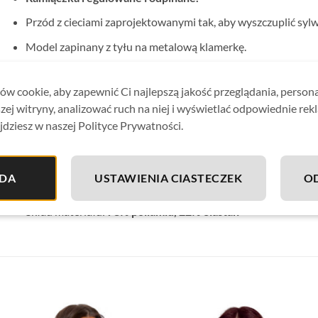
Przód z cieciami zaprojektowanymi tak, aby wyszczuplić sylw
Model zapinany z tyłu na metalową klamerkę.
Figi pełne klasyczne.
w cookie, aby zapewnić Ci najlepszą jakość przeglądania, person
Kostium od wewnątrz pokryty jest delikatną podszewką
,
zej witryny, analizować ruch na niej i wyświetlać odpowiednie rek
ponieważ strój nie prześwituje.
jdziesz w naszej Polityce Prywatności.
Idealnie sprawdzi się zarówno na basenie jak i plaży.
Materiał odporny na chlor, wodę morską i słońce.
DA
USTAWIENIA CIASTECZEK
O
Strój kąpielowy wykonany
z wysokiej jakości tkaniny
, zape
Skład materiału:
78% poliamid, 22% elastan