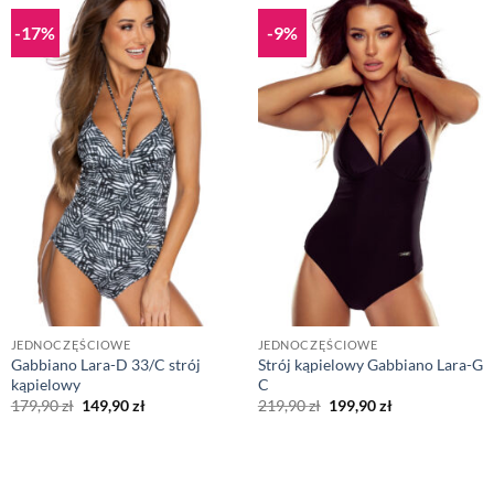
-17%
-9%
JEDNOCZĘŚCIOWE
JEDNOCZĘŚCIOWE
Gabbiano Lara-D 33/C strój
Strój kąpielowy Gabbiano Lara-G
kąpielowy
C
Pierwotna
Aktualna
Pierwotna
Aktualna
179,90
zł
149,90
zł
219,90
zł
199,90
zł
cena
cena
cena
cena
wynosiła:
wynosi:
wynosiła:
wynosi:
179,90 zł.
149,90 zł.
219,90 zł.
199,90 zł.