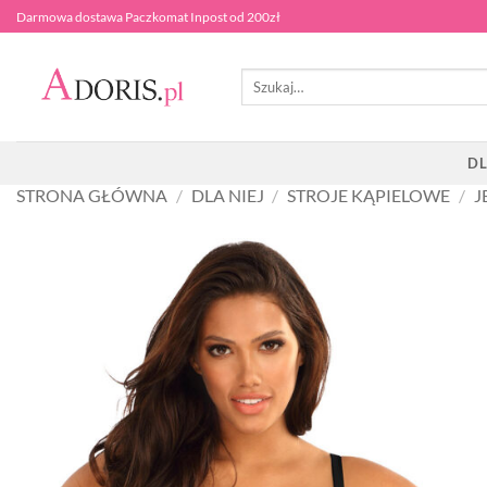
Przewiń
Darmowa dostawa Paczkomat Inpost od 200zł
do
zawartości
Szukaj:
DL
STRONA GŁÓWNA
/
DLA NIEJ
/
STROJE KĄPIELOWE
/
J