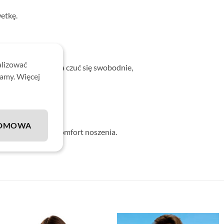
etkę.
alizować
 dzięki czemu można czuć się swobodnie,
lamy. Więcej
DMOWA
wniającej wysoki komfort noszenia.