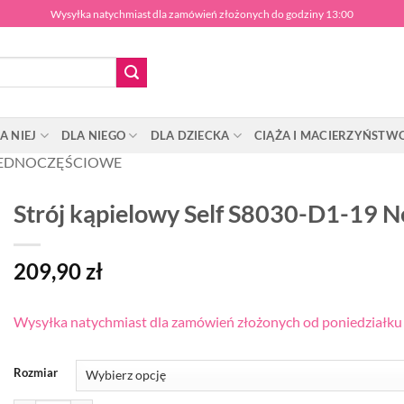
Wysyłka natychmiast dla zamówień złożonych do godziny 13:00
A NIEJ
DLA NIEGO
DLA DZIECKA
CIĄŻA I MACIERZYŃSTW
EDNOCZĘŚCIOWE
Strój kąpielowy Self S8030-D1-19 N
209,90
zł
Wysyłka natychmiast dla zamówień złożonych od poniedziałku d
Rozmiar