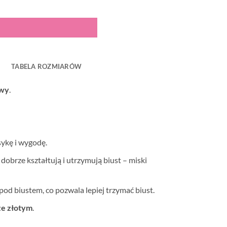
TABELA ROZMIARÓW
owy
.
sykę i wygodę.
, dobrze kształtują i utrzymują biust – miski
pod biustem, co pozwala lepiej trzymać biust.
ze złotym
.