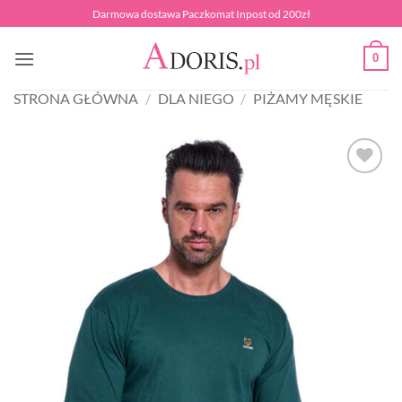
Przewiń
Darmowa dostawa Paczkomat Inpost od 200zł
do
zawartości
0
STRONA GŁÓWNA
/
DLA NIEGO
/
PIŻAMY MĘSKIE