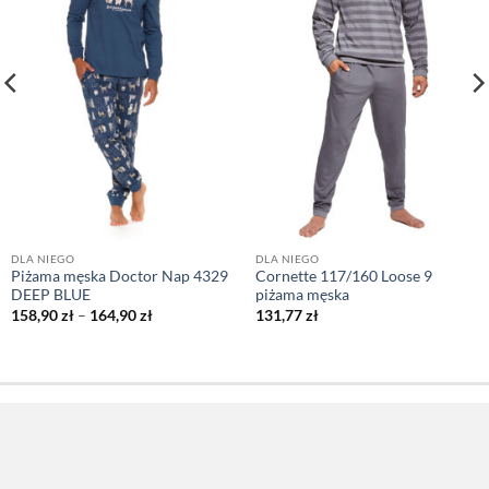
DLA NIEGO
DLA NIEGO
Piżama męska Doctor Nap 4329
Cornette 117/160 Loose 9
DEEP BLUE
piżama męska
Zakres
158,90
zł
–
164,90
zł
131,77
zł
cen:
od
158,90 zł
do
164,90 zł