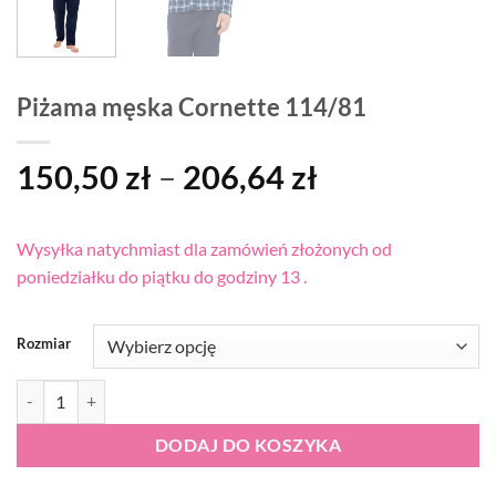
Piżama męska Cornette 114/81
Zakres
150,50
zł
–
206,64
zł
cen:
od
Wysyłka natychmiast dla zamówień złożonych od
150,50 zł
poniedziałku do piątku do godziny 13 .
do
206,64 zł
Rozmiar
ilość Piżama męska Cornette 114/81
DODAJ DO KOSZYKA