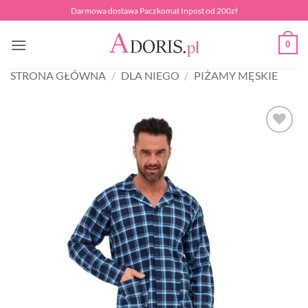
Przewiń
Darmowa dostawa Paczkomat Inpost od 200zł
do
zawartości
0
STRONA GŁÓWNA
/
DLA NIEGO
/
PIŻAMY MĘSKIE