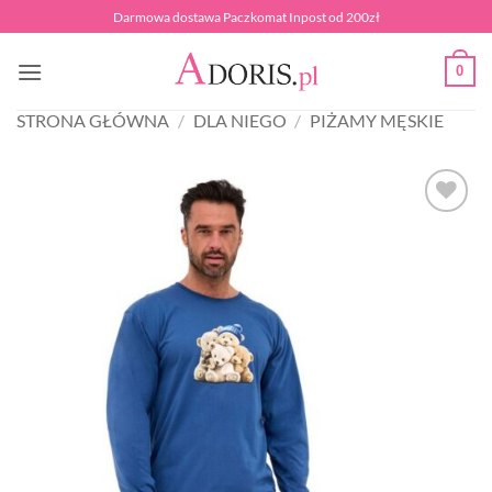
Przewiń
Darmowa dostawa Paczkomat Inpost od 200zł
do
zawartości
0
STRONA GŁÓWNA
/
DLA NIEGO
/
PIŻAMY MĘSKIE