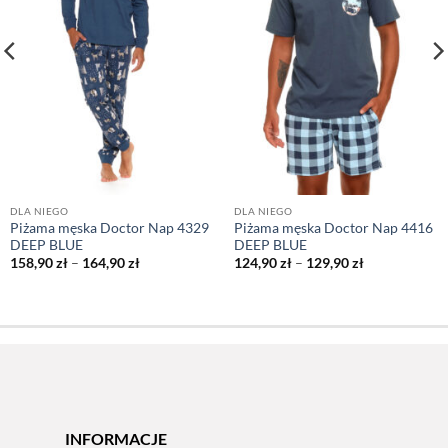
DLA NIEGO
DLA NIEGO
Piżama męska Doctor Nap 4329
Piżama męska Doctor Nap 4416
DEEP BLUE
DEEP BLUE
Zakres
Zakres
158,90
zł
–
164,90
zł
124,90
zł
–
129,90
zł
cen:
cen:
od
od
158,90 zł
124,90 zł
do
do
164,90 zł
129,90 zł
INFORMACJE