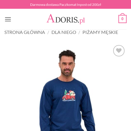
Przewiń
Darmowa dostawa Paczkomat Inpost od 200zł
do
zawartości
0
STRONA GŁÓWNA
/
DLA NIEGO
/
PIŻAMY MĘSKIE