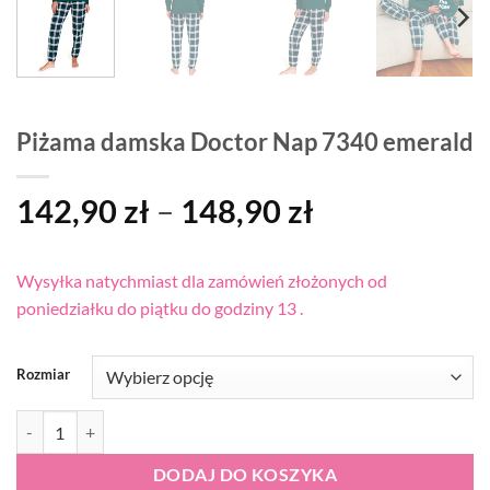
Piżama damska Doctor Nap 7340 emerald
Zakres
142,90
zł
–
148,90
zł
cen:
od
Wysyłka natychmiast dla zamówień złożonych od
142,90 zł
poniedziałku do piątku do godziny 13 .
do
148,90 zł
Rozmiar
ilość Piżama damska Doctor Nap 7340 emerald
DODAJ DO KOSZYKA