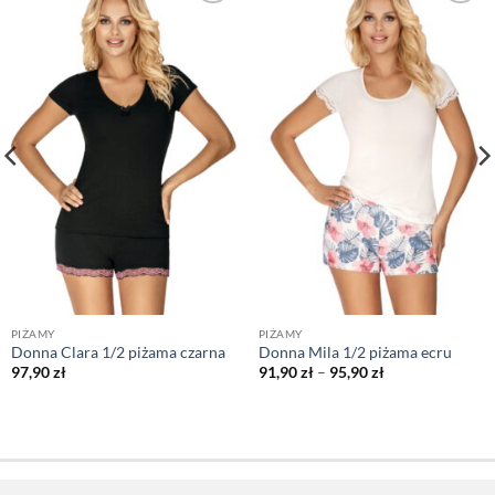
PIŻAMY
PIŻAMY
Donna Clara 1/2 piżama czarna
Donna Mila 1/2 piżama ecru
Zakres
97,90
zł
91,90
zł
–
95,90
zł
cen:
od
91,90 zł
do
95,90 zł