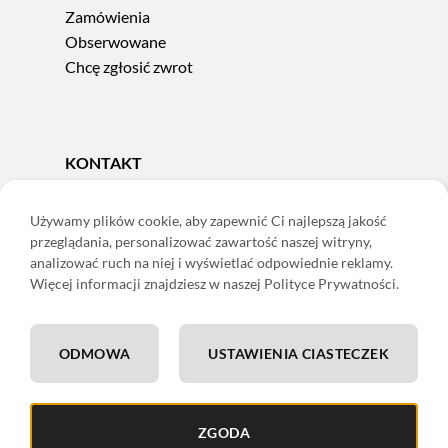
Zamówienia
Obserwowane
Chcę zgłosić zwrot
KONTAKT
Tel.
606 856 924
e-mail:
sklep@adoris.pl
Używamy plików cookie, aby zapewnić Ci najlepszą jakość
przeglądania, personalizować zawartość naszej witryny,
poniedziałek - piątek 8:00-16:00
analizować ruch na niej i wyświetlać odpowiednie reklamy.
Adoris Dorota Święcka
Więcej informacji znajdziesz w naszej Polityce Prywatności.
ul. Łączna 13
58-502 Jelenia Góra
ODMOWA
USTAWIENIA CIASTECZEK
ING: 22 1050 1751 1000 0091 0971 2688
ZGODA