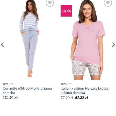
-20%
PIŻAMY
PIŻAMY
Cornette 634/30 Molly piżama
Italian Fashion Halszka krótka
damska
piżama damska
Pierwotna
Aktualna
131,91
zł
77,90
zł
62,32
zł
cena
cena
wynosiła:
wynosi:
77,90 zł.
62,32 zł.