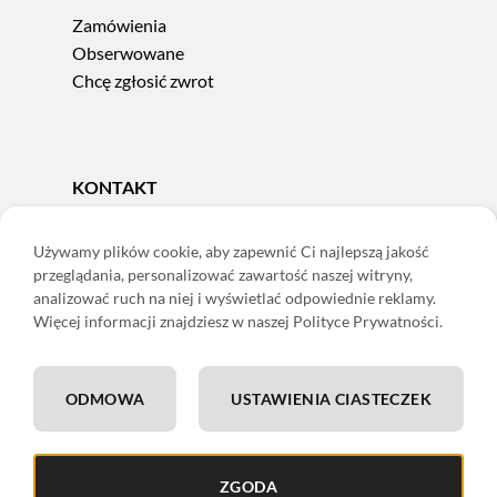
Zamówienia
Obserwowane
Chcę zgłosić zwrot
KONTAKT
Tel.
606 856 924
e-mail:
sklep@adoris.pl
Używamy plików cookie, aby zapewnić Ci najlepszą jakość
przeglądania, personalizować zawartość naszej witryny,
poniedziałek - piątek 8:00-16:00
analizować ruch na niej i wyświetlać odpowiednie reklamy.
Adoris Dorota Święcka
Więcej informacji znajdziesz w naszej Polityce Prywatności.
ul. Łączna 13
58-502 Jelenia Góra
ODMOWA
USTAWIENIA CIASTECZEK
ING: 22 1050 1751 1000 0091 0971 2688
ZGODA