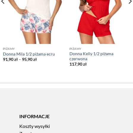
PIŻAMY
PIŻAMY
Donna Kelly 1/2 piżama
Donna Mila 1/2 piżama ecru
czerwona
Zakres
91,90
zł
–
95,90
zł
cen:
117,90
zł
od
91,90 zł
do
95,90 zł
INFORMACJE
Koszty wysyłki