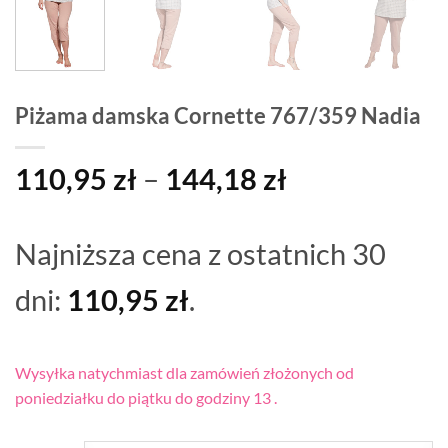
Piżama damska Cornette 767/359 Nadia
Zakres
110,95
zł
–
144,18
zł
cen:
od
Najniższa cena z ostatnich 30
110,95 zł
do
dni:
110,95
zł
.
144,18 zł
Wysyłka natychmiast dla zamówień złożonych od
poniedziałku do piątku do godziny 13 .