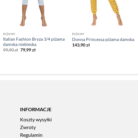
PIŻAMY
PIŻAMY
Italian Fashion Bryza 3/4 piżama
Donna Princessa piżama damska
damska niebieska
143,90
zł
Pierwotna
Aktualna
99,90
zł
79,99
zł
cena
cena
wynosiła:
wynosi:
99,90 zł.
79,99 zł.
INFORMACJE
Koszty wysyłki
Zwroty
Regulamin