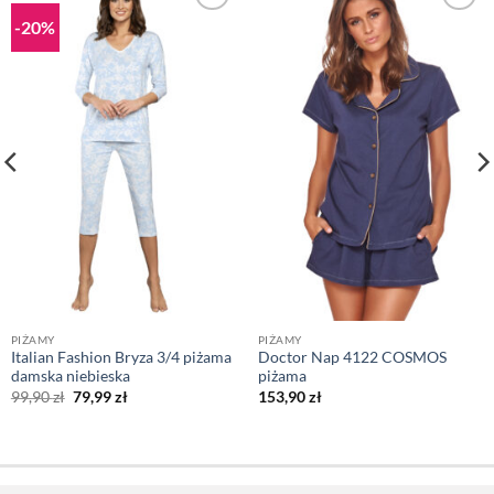
-20%
PIŻAMY
PIŻAMY
Italian Fashion Bryza 3/4 piżama
Doctor Nap 4122 COSMOS
damska niebieska
piżama
Pierwotna
Aktualna
99,90
zł
79,99
zł
153,90
zł
cena
cena
wynosiła:
wynosi:
99,90 zł.
79,99 zł.