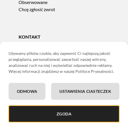
Obserwowane
Chcę zgłosić zwrot
KONTAKT
Tel.
606 856 924
e-mail:
sklep@adoris.pl
Używamy plików cookie, aby zapewnić Ci najlepszą jakość
przeglądania, personalizować zawartość naszej witryny,
poniedziałek - piątek 8:00-16:00
analizować ruch na niej i wyświetlać odpowiednie reklamy.
Adoris Dorota Święcka
Więcej informacji znajdziesz w naszej Polityce Prywatności.
ul. Łączna 13
58-502 Jelenia Góra
ODMOWA
USTAWIENIA CIASTECZEK
ING: 22 1050 1751 1000 0091 0971 2688
ZGODA