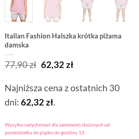
Italian Fashion Halszka krótka piżama
damska
Pierwotna
Aktualna
77,90
zł
62,32
zł
cena
cena
wynosiła:
wynosi:
Najniższa cena z ostatnich 30
77,90 zł.
62,32 zł.
dni:
62,32
zł
.
Wysyłka natychmiast dla zamówień złożonych od
poniedziałku do piątku do godziny 13 .