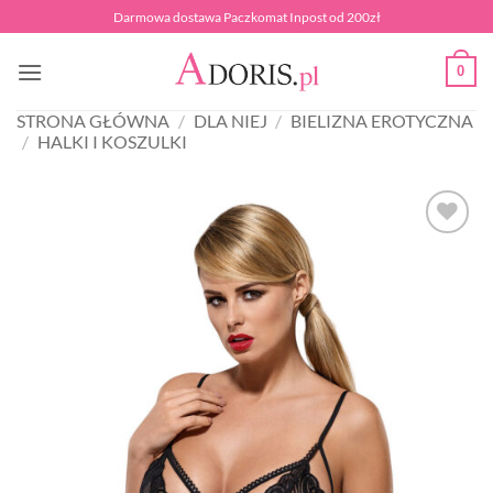
Przewiń
Darmowa dostawa Paczkomat Inpost od 200zł
do
zawartości
0
STRONA GŁÓWNA
/
DLA NIEJ
/
BIELIZNA EROTYCZNA
/
HALKI I KOSZULKI