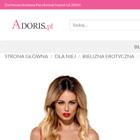
Przewiń
Darmowa dostawa Paczkomat Inpost od 200zł
do
zawartości
Szukaj:
DL
STRONA GŁÓWNA
/
DLA NIEJ
/
BIELIZNA EROTYCZNA
/