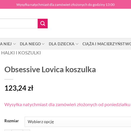
Wysyłka natychmiast dla zamówień złożonych do godziny 13:00
A NIEJ
DLA NIEGO
DLA DZIECKA
CIĄŻA I MACIERZYŃSTW
HALKI I KOSZULKI
Obsessive Lovica koszulka
123,24
zł
Wysyłka natychmiast dla zamówień złożonych od poniedziałku d
Rozmiar