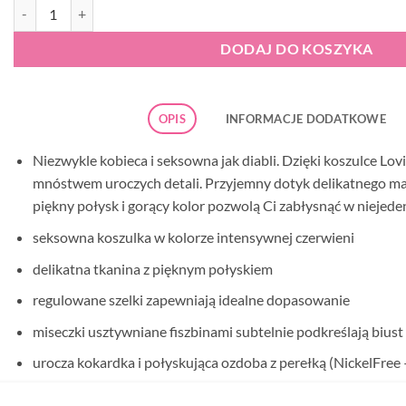
ilość Obsessive Lovica koszulka
DODAJ DO KOSZYKA
OPIS
INFORMACJE DODATKOWE
Niezwykle kobieca i seksowna jak diabli. Dzięki koszulce Lo
mnóstwem uroczych detali. Przyjemny dotyk delikatnego mate
piękny połysk i gorący kolor pozwolą Ci zabłysnąć w niejede
seksowna koszulka w kolorze intensywnej czerwieni
delikatna tkanina z pięknym połyskiem
regulowane szelki zapewniają idealne dopasowanie
miseczki usztywniane fiszbinami subtelnie podkreślają biust
urocza kokardka i połyskująca ozdoba z perełką (NickelFree
koronkowe wstawki z kwiatowym wzorem dodają kobiecego