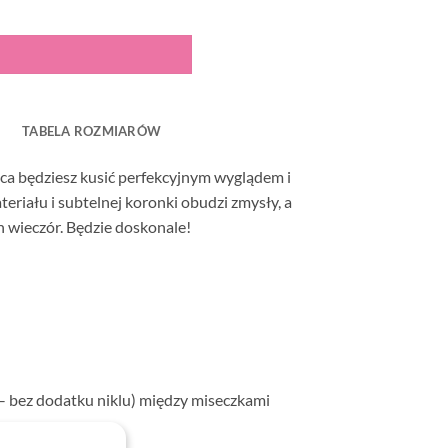
TABELA ROZMIARÓW
vica będziesz kusić perfekcyjnym wyglądem i
riału i subtelnej koronki obudzi zmysły, a
n wieczór. Będzie doskonale!
 – bez dodatku niklu) między miseczkami
 uroku