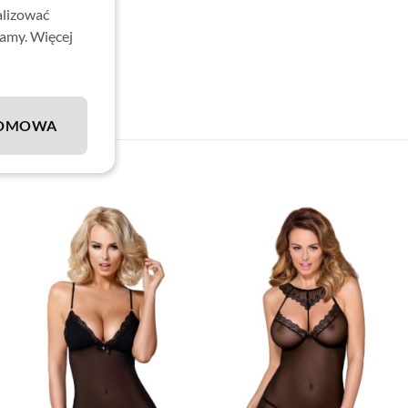
alizować
lamy. Więcej
elastan)
DMOWA