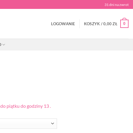
31 dni na zwrot
0
LOGOWANIE
KOSZYK /
0,00
ZŁ
O
o piątku do godziny 13 .