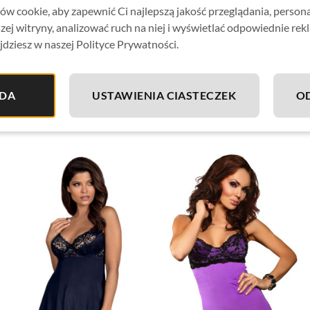
w cookie, aby zapewnić Ci najlepszą jakość przeglądania, person
pasujące do całości stringi w komplecie
zej witryny, analizować ruch na niej i wyświetlać odpowiednie rek
elastyczny, przyjemny w dotyku materiał (95% poliamid, 5% 
jdziesz w naszej Polityce Prywatności.
DA
USTAWIENIA CIASTECZEK
O