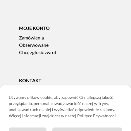
MOJE KONTO
Zamówienia
Obserwowane
Chcę zgłosić zwrot
KONTAKT
Tel.
606 856 924
e-mail:
sklep@adoris.pl
Używamy plików cookie, aby zapewnić Ci najlepszą jakość
przeglądania, personalizować zawartość naszej witryny,
poniedziałek - piątek 8:00-16:00
analizować ruch na niej i wyświetlać odpowiednie reklamy.
Adoris Dorota Święcka
Więcej informacji znajdziesz w naszej Polityce Prywatności.
ul. Łączna 13
58-502 Jelenia Góra