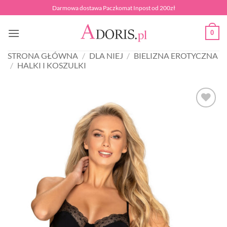
Przewiń
Darmowa dostawa Paczkomat Inpost od 200zł
do
zawartości
0
STRONA GŁÓWNA
/
DLA NIEJ
/
BIELIZNA EROTYCZNA
/
HALKI I KOSZULKI