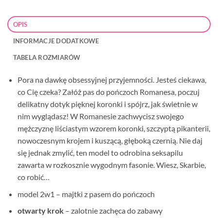
OPIS
INFORMACJE DODATKOWE
TABELA ROZMIARÓW
Pora na dawkę obsessyjnej przyjemności. Jesteś ciekawa,
co Cię czeka? Załóż pas do pończoch Romanesa, poczuj
delikatny dotyk pięknej koronki i spójrz, jak świetnie w
nim wyglądasz! W Romanesie zachwycisz swojego
mężczyznę liściastym wzorem koronki, szczyptą pikanterii,
nowoczesnym krojem i kuszącą, głęboką czernią. Nie daj
się jednak zmylić, ten model to odrobina seksapilu
zawarta w rozkosznie wygodnym fasonie. Wiesz, Skarbie,
co robić…
model 2w1 – majtki z pasem do pończoch
otwarty krok
– zalotnie zachęca do zabawy