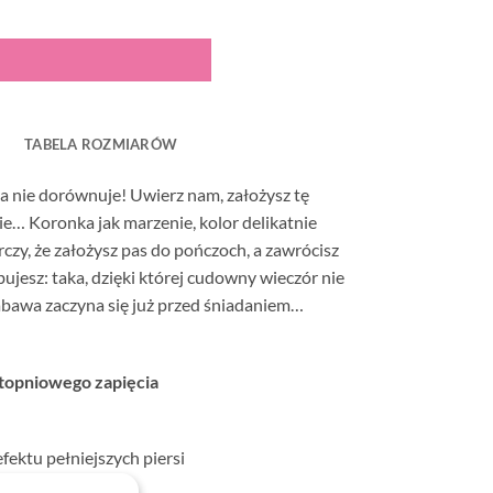
TABELA ROZMIARÓW
cja nie dorównuje! Uwierz nam, założysz tę
ie… Koronka jak marzenie, kolor delikatnie
czy, że założysz pas do pończoch, a zawrócisz
ebujesz: taka, dzięki której cudowny wieczór nie
abawa zaczyna się już przed śniadaniem…
stopniowego zapięcia
efektu pełniejszych piersi