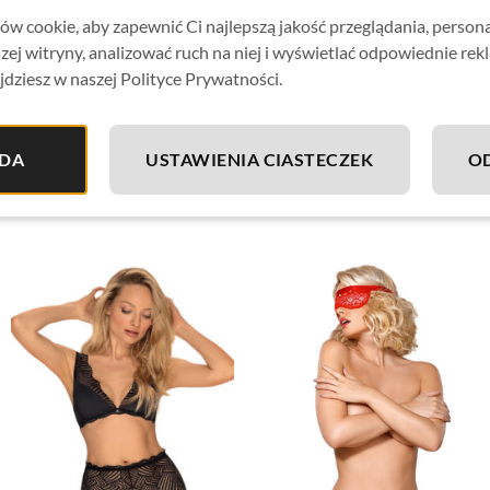
pas do pończoch z kilkustopniowym zapięciem i regulowany
w cookie, aby zapewnić Ci najlepszą jakość przeglądania, person
zestaw zawiera biustonosz, stringi i pas do pończoch
zej witryny, analizować ruch na niej i wyświetlać odpowiednie rek
jdziesz w naszej Polityce Prywatności.
pończochy nie są częścią kompletu – polecamy zmysłowy m
idealnie elastyczny materiał Multistretch
(90% poliamid, 1
DA
USTAWIENIA CIASTECZEK
O