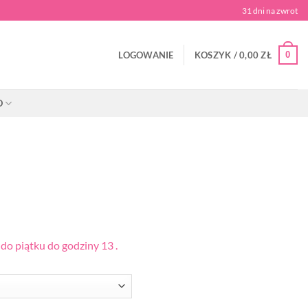
31 dni na zwrot
0
LOGOWANIE
KOSZYK /
0,00
ZŁ
O
o piątku do godziny 13 .