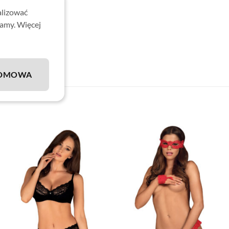
mi szelkami
alizować
lamy. Więcej
odel Drimera
0% elastan)
DMOWA