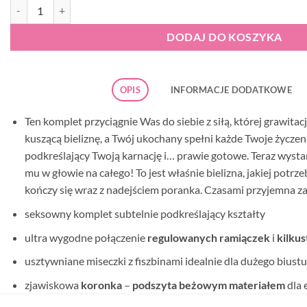
ilość Obsessive Drimera komplet
DODAJ DO KOSZYKA
OPIS
INFORMACJE DODATKOWE
Ten komplet przyciągnie Was do siebie z siłą, której grawita
kuszącą bieliznę, a Twój ukochany spełni każde Twoje życzen
podkreślający Twoją karnację i… prawie gotowe. Teraz wystar
mu w głowie na całego! To jest właśnie bielizna, jakiej potrz
kończy się wraz z nadejściem poranka. Czasami przyjemna z
seksowny komplet subtelnie podkreślający kształty
ultra wygodne połączenie
regulowanych ramiączek
i
kilku
usztywniane miseczki z fiszbinami idealnie dla dużego biustu
zjawiskowa
koronka
–
podszyta beżowym materiałem
dla 