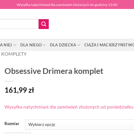
Wysyłka natychmiast dla zamówień złożonych do godziny 13:00
A NIEJ
DLA NIEGO
DLA DZIECKA
CIĄŻA I MACIERZYŃSTW
KOMPLETY
Obsessive Drimera komplet
161,99
zł
Wysyłka natychmiast dla zamówień złożonych od poniedziałku d
Rozmiar