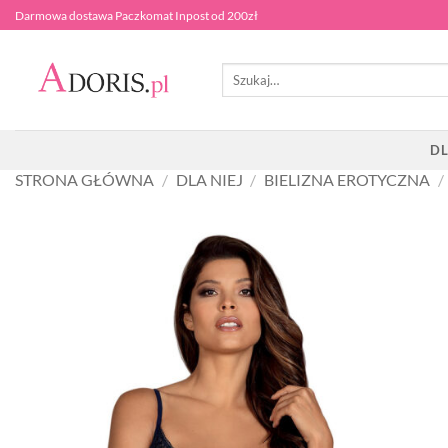
Przewiń
Darmowa dostawa Paczkomat Inpost od 200zł
do
zawartości
Szukaj:
DL
STRONA GŁÓWNA
/
DLA NIEJ
/
BIELIZNA EROTYCZNA
/