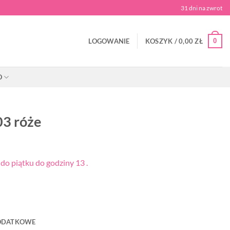
31 dni na zwrot
0
LOGOWANIE
KOSZYK /
0,00
ZŁ
O
03 róże
o piątku do godziny 13 .
ODATKOWE