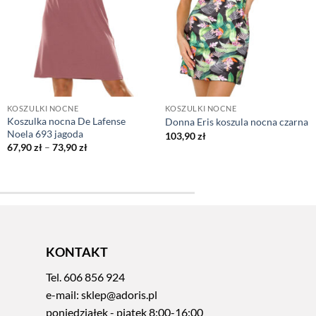
KOSZULKI NOCNE
KOSZULKI NOCNE
Koszulka nocna De Lafense
Donna Eris koszula nocna czarna
Noela 693 jagoda
103,90
zł
Zakres
67,90
zł
–
73,90
zł
cen:
od
67,90 zł
do
73,90 zł
KONTAKT
Tel.
606 856 924
e-mail:
sklep@adoris.pl
poniedziałek - piątek 8:00-16:00