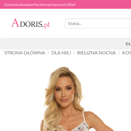
Przewiń
Darmowa dostawa Paczkomat Inpost od 200zł
do
zawartości
Szukaj:
DL
STRONA GŁÓWNA
/
DLA NIEJ
/
BIELIZNA NOCNA
/
KOS