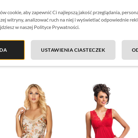
Wiskoza to komfortowy materiał, który łączy w sobie walory 
w cookie, aby zapewnić Ci najlepszą jakość przeglądania, person
bawełny.
zej witryny, analizować ruch na niej i wyświetlać odpowiednie rek
Miękki, przyjemny w dotyku, ładnie się układa i dopasowuje d
jdziesz w naszej Polityce Prywatności.
Jest również jest materiałem oddychającym, przewiewnym i p
oraz osób o wrażliwej skórze.
DA
USTAWIENIA CIASTECZEK
O