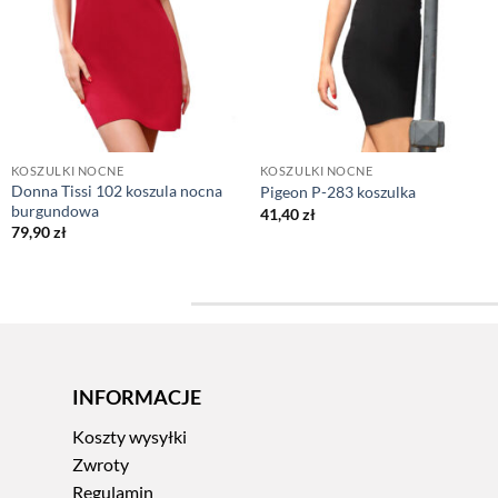
KOSZULKI NOCNE
KOSZULKI NOCNE
Donna Tissi 102 koszula nocna
Pigeon P-283 koszulka
burgundowa
41,40
zł
79,90
zł
INFORMACJE
Koszty wysyłki
Zwroty
Regulamin