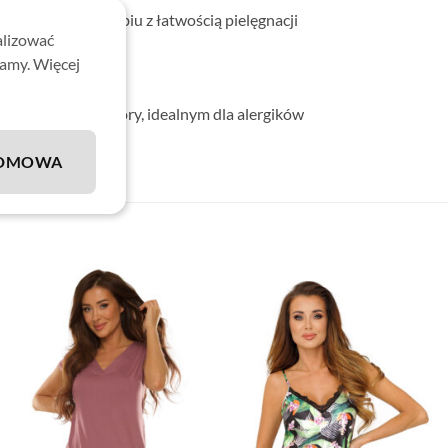
estetyczne jedwabiu z łatwością pielęgnacji
alizować
lamy. Więcej
o ciała.
rzyjaznym dla skóry, idealnym dla alergików
DMOWA