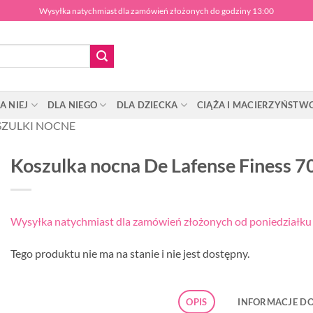
Wysyłka natychmiast dla zamówień złożonych do godziny 13:00
A NIEJ
DLA NIEGO
DLA DZIECKA
CIĄŻA I MACIERZYŃSTW
ZULKI NOCNE
Koszulka nocna De Lafense Finess 7
Wysyłka natychmiast dla zamówień złożonych od poniedziałku d
Tego produktu nie ma na stanie i nie jest dostępny.
OPIS
INFORMACJE D