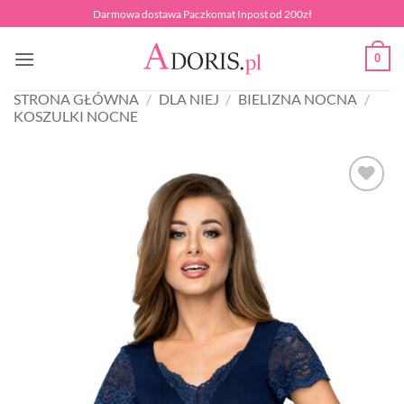
Przewiń
Darmowa dostawa Paczkomat Inpost od 200zł
do
zawartości
0
STRONA GŁÓWNA
/
DLA NIEJ
/
BIELIZNA NOCNA
/
KOSZULKI NOCNE