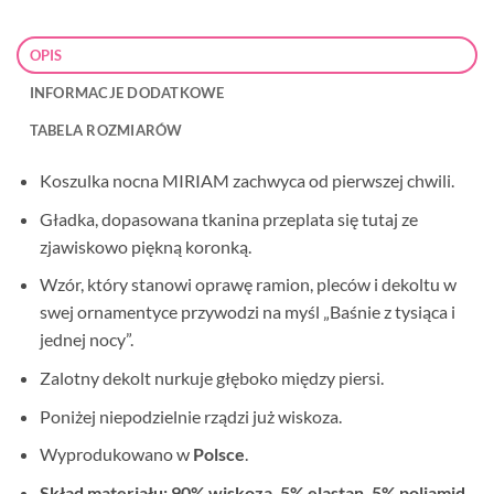
OPIS
INFORMACJE DODATKOWE
TABELA ROZMIARÓW
Koszulka nocna MIRIAM zachwyca od pierwszej chwili.
Gładka, dopasowana tkanina przeplata się tutaj ze
zjawiskowo piękną koronką.
Wzór, który stanowi oprawę ramion, pleców i dekoltu w
swej ornamentyce przywodzi na myśl „Baśnie z tysiąca i
jednej nocy”.
Zalotny dekolt nurkuje głęboko między piersi.
Poniżej niepodzielnie rządzi już wiskoza.
Wyprodukowano w
Polsce
.
Skład materiału: 90% wiskoza, 5% elastan, 5% poliamid