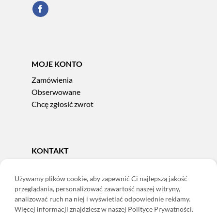
MOJE KONTO
Zamówienia
Obserwowane
Chcę zgłosić zwrot
KONTAKT
Tel.
606 856 924
e-mail:
sklep@adoris.pl
Używamy plików cookie, aby zapewnić Ci najlepszą jakość
przeglądania, personalizować zawartość naszej witryny,
poniedziałek - piątek 8:00-16:00
analizować ruch na niej i wyświetlać odpowiednie reklamy.
Adoris Dorota Święcka
Więcej informacji znajdziesz w naszej Polityce Prywatności.