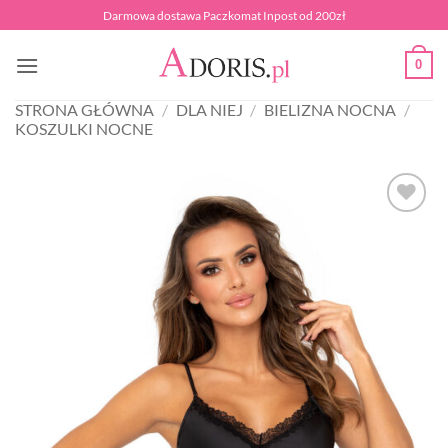
Przewiń
Darmowa dostawa Paczkomat Inpost od 200zł
do
zawartości
0
STRONA GŁÓWNA
/
DLA NIEJ
/
BIELIZNA NOCNA
/
KOSZULKI NOCNE