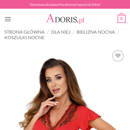
Przewiń
Darmowa dostawa Paczkomat Inpost od 200zł
do
zawartości
0
STRONA GŁÓWNA
/
DLA NIEJ
/
BIELIZNA NOCNA
/
KOSZULKI NOCNE