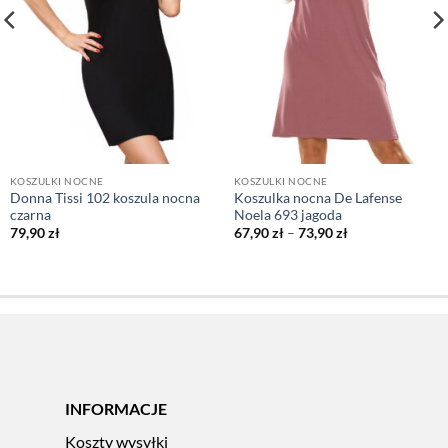
KOSZULKI NOCNE
KOSZULKI NOCNE
Donna Tissi 102 koszula nocna
Koszulka nocna De Lafense
czarna
Noela 693 jagoda
Zakres
79,90
zł
67,90
zł
–
73,90
zł
cen:
od
67,90 zł
do
73,90 zł
INFORMACJE
Koszty wysyłki