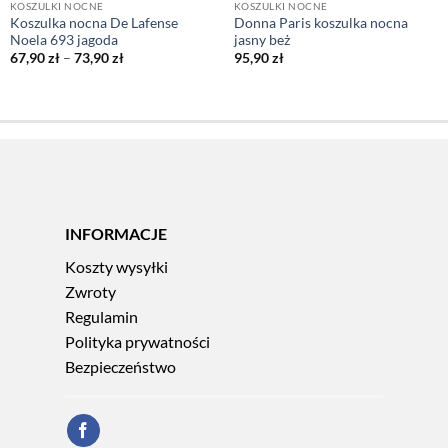
KOSZULKI NOCNE
KOSZULKI NOCNE
Koszulka nocna De Lafense
Donna Paris koszulka nocna
Noela 693 jagoda
jasny beż
Zakres
67,90
zł
–
73,90
zł
95,90
zł
cen:
od
67,90 zł
do
73,90 zł
INFORMACJE
Koszty wysyłki
Zwroty
Regulamin
Polityka prywatności
Bezpieczeństwo