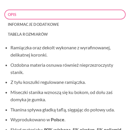
OPIS
INFORMACJE DODATKOWE
TABELA ROZMIARÓW
Ramiączka oraz dekolt wykonane z wyrafinowanej,
delikatnej koronki.
Ozdobna materia osnuwa również nieprzezroczysty
stanik.
Z tyłu koszulki regulowane ramiączka.
Miseczki stanika wznoszą się ku bokom, od dołu zaś
domyka je gumka.
Tkanina spływa gładką taflą, sięgając do połowy uda.
Wyprodukowano w
Polsce
.
Skład materiału:
90% wiskoza, 5% elastan, 5% poliamid