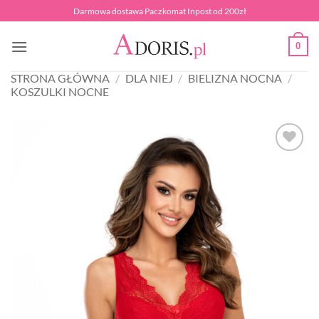
Przewiń
Darmowa dostawa Paczkomat Inpost od 200zł
do
zawartości
0
STRONA GŁÓWNA
/
DLA NIEJ
/
BIELIZNA NOCNA
/
KOSZULKI NOCNE