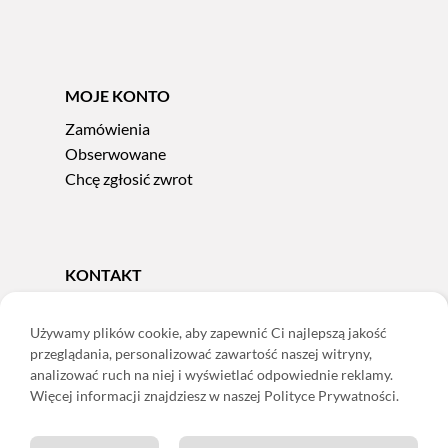
MOJE KONTO
Zamówienia
Obserwowane
Chcę zgłosić zwrot
KONTAKT
Tel.
606 856 924
e-mail:
sklep@adoris.pl
Używamy plików cookie, aby zapewnić Ci najlepszą jakość
przeglądania, personalizować zawartość naszej witryny,
poniedziałek - piątek 8:00-16:00
analizować ruch na niej i wyświetlać odpowiednie reklamy.
Adoris Dorota Święcka
Więcej informacji znajdziesz w naszej Polityce Prywatności.
ul. Łączna 13
58-502 Jelenia Góra