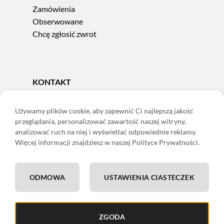
Zamówienia
Obserwowane
Chcę zgłosić zwrot
KONTAKT
Tel.
606 856 924
e-mail:
sklep@adoris.pl
Używamy plików cookie, aby zapewnić Ci najlepszą jakość
przeglądania, personalizować zawartość naszej witryny,
poniedziałek - piątek 8:00-16:00
analizować ruch na niej i wyświetlać odpowiednie reklamy.
Adoris Dorota Święcka
Więcej informacji znajdziesz w naszej Polityce Prywatności.
ul. Łączna 13
58-502 Jelenia Góra
ODMOWA
USTAWIENIA CIASTECZEK
ING: 22 1050 1751 1000 0091 0971 2688
ZGODA