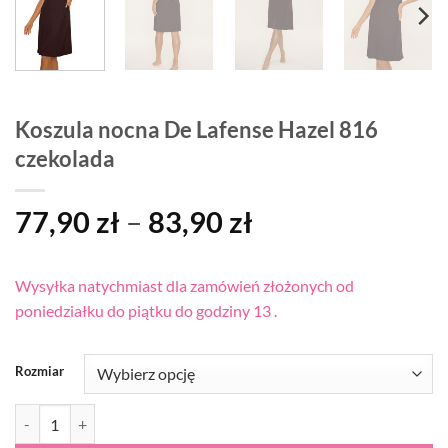
Koszula nocna De Lafense Hazel 816
czekolada
Zakres
77,90
zł
–
83,90
zł
cen:
od
Wysyłka natychmiast dla zamówień złożonych od
77,90 zł
poniedziałku do piątku do godziny 13 .
do
83,90 zł
Rozmiar
ilość Koszula nocna De Lafense Hazel 816 czekolada