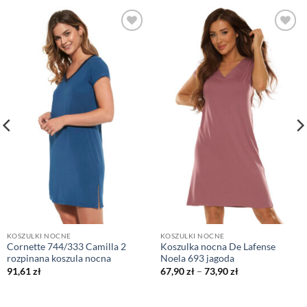
KOSZULKI NOCNE
KOSZULKI NOCNE
Cornette 744/333 Camilla 2
Koszulka nocna De Lafense
rozpinana koszula nocna
Noela 693 jagoda
Zakres
91,61
zł
67,90
zł
–
73,90
zł
cen:
od
67,90 zł
do