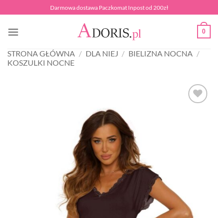
Przewiń
Darmowa dostawa Paczkomat Inpost od 200zł
do
zawartości
0
STRONA GŁÓWNA
/
DLA NIEJ
/
BIELIZNA NOCNA
/
KOSZULKI NOCNE