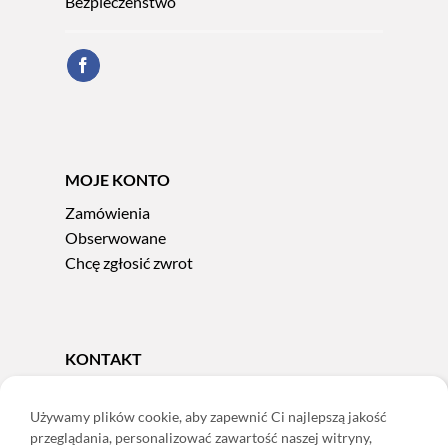
Bezpieczeństwo
MOJE KONTO
Zamówienia
Obserwowane
Chcę zgłosić zwrot
KONTAKT
Tel.
606 856 924
e-mail:
sklep@adoris.pl
Używamy plików cookie, aby zapewnić Ci najlepszą jakość
przeglądania, personalizować zawartość naszej witryny,
poniedziałek - piątek 8:00-16:00