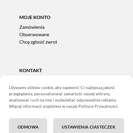
MOJE KONTO
Zamówienia
Obserwowane
Chcę zgłosić zwrot
KONTAKT
Tel.
606 856 924
e-mail:
sklep@adoris.pl
Używamy plików cookie, aby zapewnić Ci najlepszą jakość
przeglądania, personalizować zawartość naszej witryny,
poniedziałek - piątek 8:00-16:00
analizować ruch na niej i wyświetlać odpowiednie reklamy.
Adoris Dorota Święcka
Więcej informacji znajdziesz w naszej Polityce Prywatności.
ul. Łączna 13
58-502 Jelenia Góra
ODMOWA
USTAWIENIA CIASTECZEK
ING: 22 1050 1751 1000 0091 0971 2688