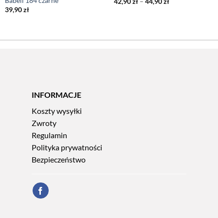
Babell 184 czarne
Zakres
42,90
zł
–
44,90
zł
cen:
39,90
zł
od
42,90 zł
do
44,90 zł
INFORMACJE
Koszty wysyłki
Zwroty
Regulamin
Polityka prywatności
Bezpieczeństwo