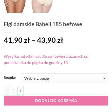
Figi damskie Babell 185 beżowe
Zakres
41,90
zł
–
43,90
zł
cen:
od
Wysyłka natychmiast dla zamówień złożonych od
41,90 zł
poniedziałku do piątku do godziny 13 .
do
43,90 zł
Rozmiar
ilość Figi damskie Babell 185 beżowe
DODAJ DO KOSZYKA