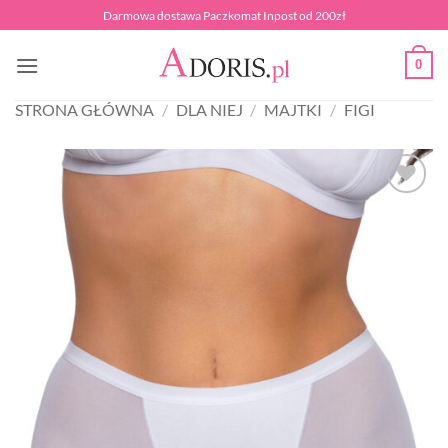
Przewiń
Darmowa dostawa Paczkomat Inpost od 200zł
do
zawartości
0
STRONA GŁÓWNA
/
DLA NIEJ
/
MAJTKI
/
FIGI