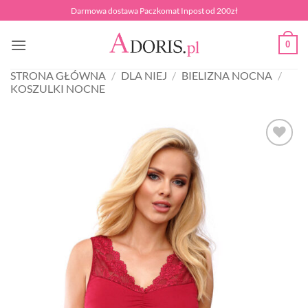
Przewiń
Darmowa dostawa Paczkomat Inpost od 200zł
do
zawartości
0
STRONA GŁÓWNA
/
DLA NIEJ
/
BIELIZNA NOCNA
/
KOSZULKI NOCNE