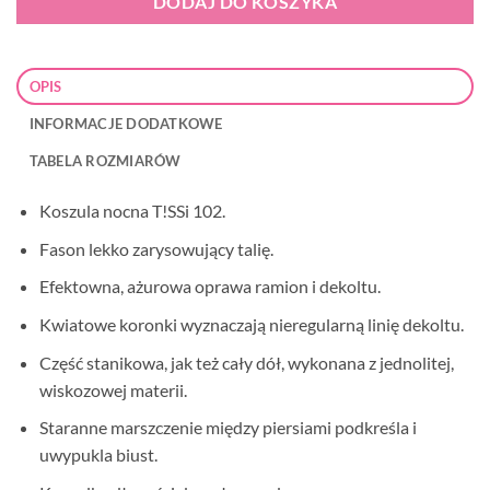
DODAJ DO KOSZYKA
OPIS
INFORMACJE DODATKOWE
TABELA ROZMIARÓW
Koszula nocna T!SSi 102.
Fason lekko zarysowujący talię.
Efektowna, ażurowa oprawa ramion i dekoltu.
Kwiatowe koronki wyznaczają nieregularną linię dekoltu.
Część stanikowa, jak też cały dół, wykonana z jednolitej,
wiskozowej materii.
Staranne marszczenie między piersiami podkreśla i
uwypukla biust.