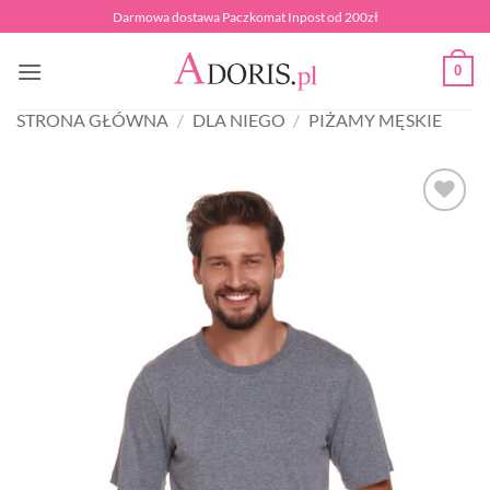
Przewiń
Darmowa dostawa Paczkomat Inpost od 200zł
do
zawartości
0
STRONA GŁÓWNA
/
DLA NIEGO
/
PIŻAMY MĘSKIE