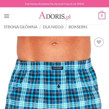
Przewiń
Darmowa dostawa Paczkomat Inpost od 200zł
do
zawartości
0
STRONA GŁÓWNA
/
DLA NIEGO
/
BOKSERKI