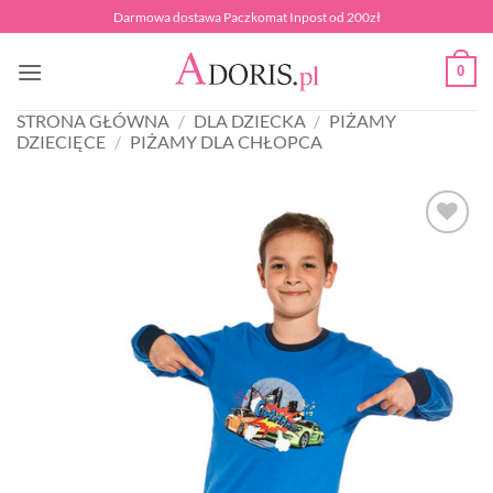
Przewiń
Darmowa dostawa Paczkomat Inpost od 200zł
do
zawartości
0
STRONA GŁÓWNA
/
DLA DZIECKA
/
PIŻAMY
DZIECIĘCE
/
PIŻAMY DLA CHŁOPCA