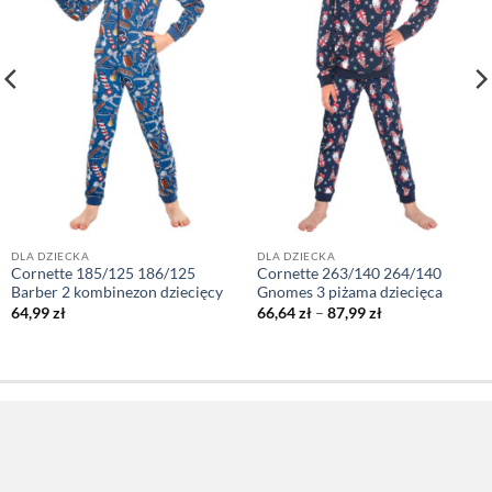
DLA DZIECKA
DLA DZIECKA
Cornette 185/125 186/125
Cornette 263/140 264/140
Barber 2 kombinezon dziecięcy
Gnomes 3 piżama dziecięca
Zakres
64,99
zł
66,64
zł
–
87,99
zł
cen:
od
66,64 zł
do
87,99 zł