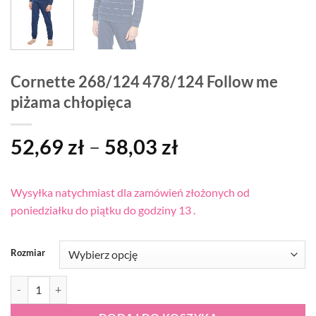
Cornette 268/124 478/124 Follow me
piżama chłopięca
Zakres
52,69
zł
–
58,03
zł
cen:
od
Wysyłka natychmiast dla zamówień złożonych od
52,69 zł
poniedziałku do piątku do godziny 13 .
do
58,03 zł
Rozmiar
ilość Cornette 268/124 478/124 Follow me piżama chłopięca