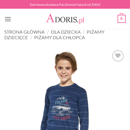
Przewiń
Darmowa dostawa Paczkomat Inpost od 200zł
do
zawartości
0
STRONA GŁÓWNA
/
DLA DZIECKA
/
PIŻAMY
DZIECIĘCE
/
PIŻAMY DLA CHŁOPCA