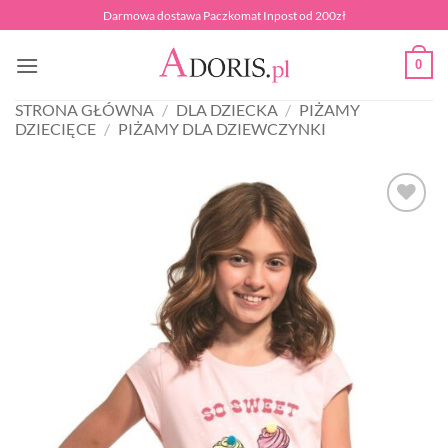
Przewiń
Darmowa dostawa Paczkomat Inpost od 200zł
do
zawartości
0
STRONA GŁÓWNA
/
DLA DZIECKA
/
PIŻAMY
DZIECIĘCE
/
PIŻAMY DLA DZIEWCZYNKI