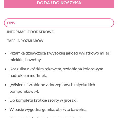
DODAJ DO KOSZYKA
OPIS
INFORMACJE DODATKOWE
TABELA ROZMIARÓW
Piżamka dziewczęca z wysokiej jakości wyjątkowo miłej i
miękkiej bawełny.
Koszulka z krótkim rękawem, ozdobiona kolorowym
nadrukiem muffinek.
„Wisienki” zrobione z doczepionych mięciutkich
pomponików :-).
Do kompletu krótkie szorty w groszki.
W pasie wygodna gumka, obszyta bawełną.