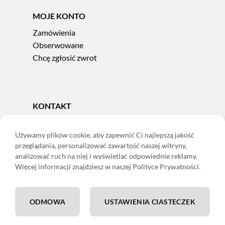
MOJE KONTO
Zamówienia
Obserwowane
Chcę zgłosić zwrot
KONTAKT
Tel.
606 856 924
e-mail:
sklep@adoris.pl
Używamy plików cookie, aby zapewnić Ci najlepszą jakość
przeglądania, personalizować zawartość naszej witryny,
poniedziałek - piątek 8:00-16:00
analizować ruch na niej i wyświetlać odpowiednie reklamy.
Adoris Dorota Święcka
Więcej informacji znajdziesz w naszej Polityce Prywatności.
ul. Łączna 13
58-502 Jelenia Góra
ODMOWA
USTAWIENIA CIASTECZEK
ING: 22 1050 1751 1000 0091 0971 2688