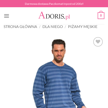
Przewiń
Darmowa dostawa Paczkomat Inpost od 200zł
do
zawartości
0
STRONA GŁÓWNA
/
DLA NIEGO
/
PIŻAMY MĘSKIE