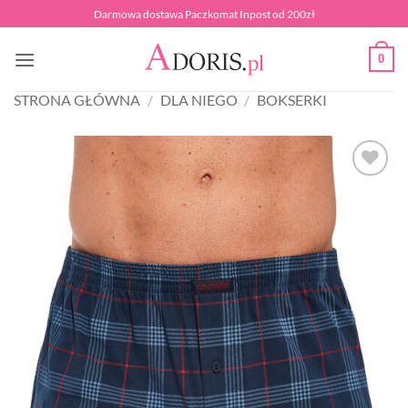
Przewiń
Darmowa dostawa Paczkomat Inpost od 200zł
do
zawartości
0
STRONA GŁÓWNA
/
DLA NIEGO
/
BOKSERKI