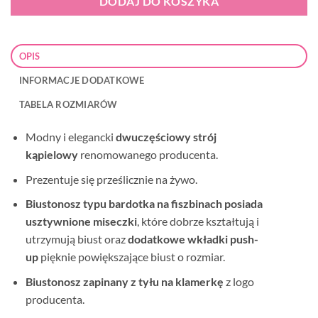
DODAJ DO KOSZYKA
OPIS
INFORMACJE DODATKOWE
TABELA ROZMIARÓW
Modny i
elegancki
dwuczęściowy strój
kąpielowy
renomowanego producenta.
Prezentuje się prześlicznie na żywo.
Biustonosz typu bardotka na fiszbinach posiada
usztywnione miseczki
, które dobrze kształtują i
utrzymują biust oraz
dodatkowe wkładki push-
up
pięknie powiększające biust o rozmiar.
Biustonosz zapinany z tyłu na klamerkę
z logo
producenta.