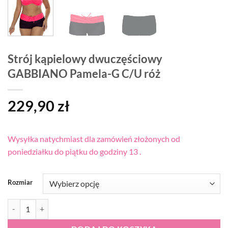
Strój kąpielowy dwuczęściowy
GABBIANO Pamela-G C/U róż
229,90
zł
Wysyłka natychmiast dla zamówień złożonych od
poniedziałku do piątku do godziny 13 .
Rozmiar
ilość Strój kąpielowy dwuczęściowy GABBIANO Pamela-G C/U róż