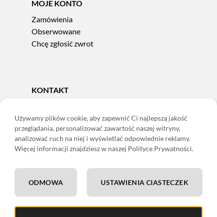
MOJE KONTO
Zamówienia
Obserwowane
Chcę zgłosić zwrot
KONTAKT
Tel.
606 856 924
e-mail:
sklep@adoris.pl
Używamy plików cookie, aby zapewnić Ci najlepszą jakość
przeglądania, personalizować zawartość naszej witryny,
poniedziałek - piątek 8:00-16:00
analizować ruch na niej i wyświetlać odpowiednie reklamy.
Adoris Dorota Święcka
Więcej informacji znajdziesz w naszej Polityce Prywatności.
ul. Łączna 13
58-502 Jelenia Góra
ODMOWA
USTAWIENIA CIASTECZEK
ING: 22 1050 1751 1000 0091 0971 2688