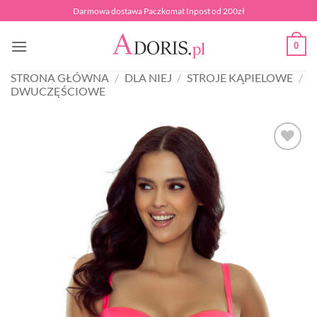
Przewiń
Darmowa dostawa Paczkomat Inpost od 200zł
do
zawartości
0
STRONA GŁÓWNA
/
DLA NIEJ
/
STROJE KĄPIELOWE
/
DWUCZĘŚCIOWE