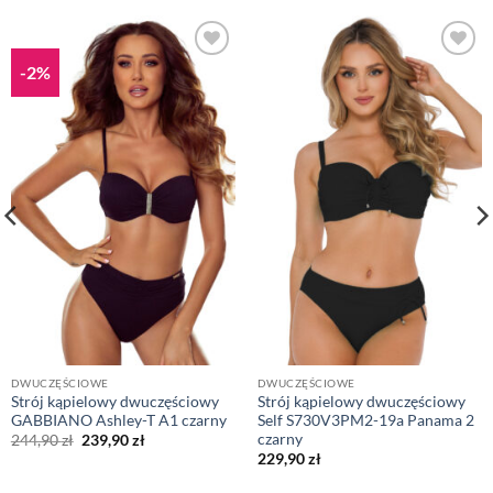
-2%
DWUCZĘŚCIOWE
DWUCZĘŚCIOWE
Strój kąpielowy dwuczęściowy
Strój kąpielowy dwuczęściowy
GABBIANO Ashley-T A1 czarny
Self S730V3PM2-19a Panama 2
czarny
Pierwotna
Aktualna
244,90
zł
239,90
zł
cena
cena
229,90
zł
wynosiła:
wynosi:
244,90 zł.
239,90 zł.