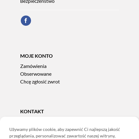
Bezpieczeństwo
MOJE KONTO
Zamówienia
Obserwowane
Chcę zgłosić zwrot
KONTAKT
Tel.
606 856 924
e-mail:
sklep@adoris.pl
Używamy plików cookie, aby zapewnić Ci najlepszą jakość
przeglądania, personalizować zawartość naszej witryny,
poniedziałek - piątek 8:00-16:00