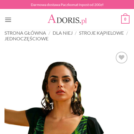
Przewiń
Darmowa dostawa Paczkomat Inpost od 200zł
do
zawartości
0
STRONA GŁÓWNA
/
DLA NIEJ
/
STROJE KĄPIELOWE
/
JEDNOCZĘŚCIOWE