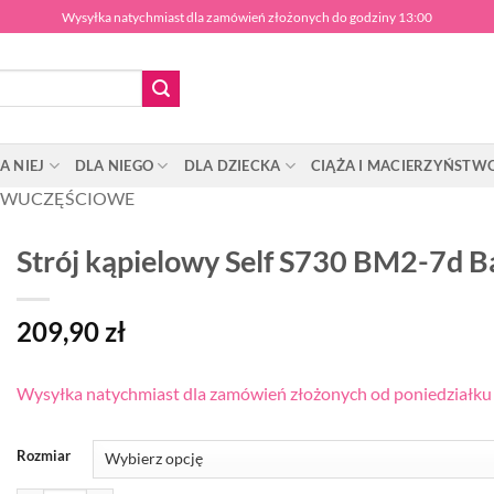
Wysyłka natychmiast dla zamówień złożonych do godziny 13:00
A NIEJ
DLA NIEGO
DLA DZIECKA
CIĄŻA I MACIERZYŃSTW
WUCZĘŚCIOWE
Strój kąpielowy Self S730 BM2-7d 
209,90
zł
Wysyłka natychmiast dla zamówień złożonych od poniedziałku d
Rozmiar