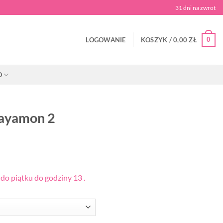
31 dni na zwrot
0
LOGOWANIE
KOSZYK /
0,00
ZŁ
O
Bayamon 2
o piątku do godziny 13 .