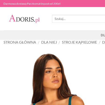
Przewiń
Darmowa dostawa Paczkomat Inpost od 200zł
do
zawartości
Szukaj:
DL
STRONA GŁÓWNA
/
DLA NIEJ
/
STROJE KĄPIELOWE
/
D