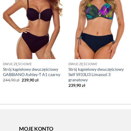
DWUCZĘŚCIOWE
DWUCZĘŚCIOWE
Strój kąpielowy dwuczęściowy
Strój kąpielowy dwuczęściowy
GABBIANO Ashley-T A1 czarny
Self S933LI3 Limassol 3
granatowy
Pierwotna
Aktualna
244,90
zł
239,90
zł
cena
cena
239,90
zł
wynosiła:
wynosi:
244,90 zł.
239,90 zł.
MOJE KONTO