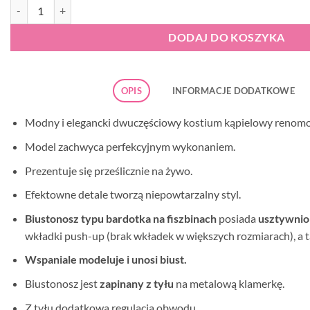
ilość Strój kąpielowy Self S730 BM2-7d Bayamon 2
DODAJ DO KOSZYKA
OPIS
INFORMACJE DODATKOWE
Modny i elegancki dwuczęściowy kostium kąpielowy renom
Model zachwyca perfekcyjnym wykonaniem.
Prezentuje się prześlicznie na żywo.
Efektowne detale tworzą niepowtarzalny styl.
Biustonosz typu bardotka na fiszbinach
posiada
usztywnio
wkładki push-up (brak wkładek w większych rozmiarach), a 
Wspaniale modeluje i unosi biust.
Biustonosz jest
zapinany z tyłu
na metalową klamerkę.
Z tyłu dodatkowa regulacja obwodu.