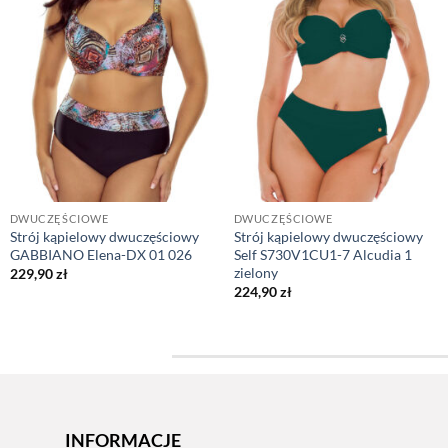
DWUCZĘŚCIOWE
DWUCZĘŚCIOWE
Strój kąpielowy dwuczęściowy
Strój kąpielowy dwuczęściowy
GABBIANO Elena-DX 01 026
Self S730V1CU1-7 Alcudia 1
zielony
229,90
zł
224,90
zł
INFORMACJE