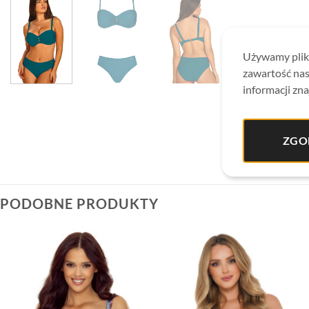
Używamy plikó
zawartość nas
informacji zna
ZGO
PODOBNE PRODUKTY