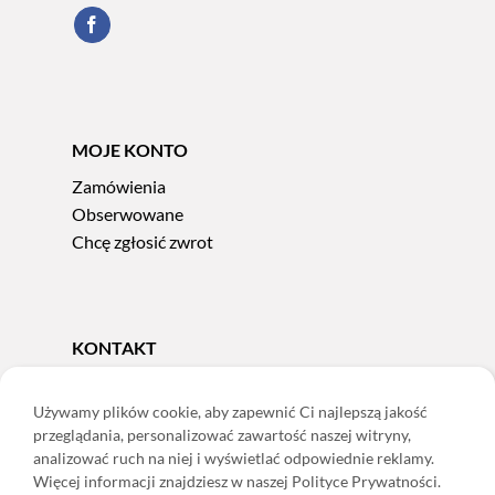
MOJE KONTO
Zamówienia
Obserwowane
Chcę zgłosić zwrot
KONTAKT
Tel.
606 856 924
e-mail:
sklep@adoris.pl
Używamy plików cookie, aby zapewnić Ci najlepszą jakość
przeglądania, personalizować zawartość naszej witryny,
poniedziałek - piątek 8:00-16:00
analizować ruch na niej i wyświetlać odpowiednie reklamy.
Adoris Dorota Święcka
Więcej informacji znajdziesz w naszej Polityce Prywatności.