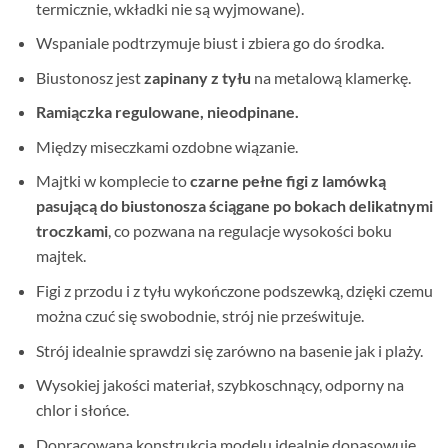
termicznie, wkładki nie są wyjmowane).
Wspaniale podtrzymuje biust i zbiera go do środka.
Biustonosz jest
zapinany z tyłu
na metalową klamerkę.
Ramiączka regulowane, nieodpinane.
Między miseczkami
ozdobne wiązanie.
Majtki w komplecie to
czarne pełne figi z lamówką
pasującą do biustonosza
ściągane po bokach delikatnymi
troczkami
, co pozwana na regulacje wysokości boku
majtek.
Figi z przodu i z tyłu wykończone podszewką, dzięki czemu
można czuć się swobodnie, strój nie prześwituje.
Strój idealnie sprawdzi się zarówno na basenie jak i plaży.
Wysokiej jakości materiał, szybkoschnący, odporny na
chlor i słońce.
Dopracowana konstrukcja modelu idealnie dopasowuje