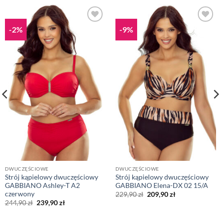
-2%
-9%
DWUCZĘŚCIOWE
DWUCZĘŚCIOWE
Strój kąpielowy dwuczęściowy
Strój kąpielowy dwuczęściowy
GABBIANO Ashley-T A2
GABBIANO Elena-DX 02 15/A
czerwony
Pierwotna
Aktualna
229,90
zł
209,90
zł
cena
cena
Pierwotna
Aktualna
244,90
zł
239,90
zł
wynosiła:
wynosi:
cena
cena
229,90 zł.
209,90 zł.
wynosiła:
wynosi: