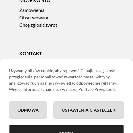
MOJE KONTO
Zamówienia
Obserwowane
Chcę zgłosić zwrot
KONTAKT
Tel.
606 856 924
e-mail:
sklep@adoris.pl
Używamy plików cookie, aby zapewnić Ci najlepszą jakość
przeglądania, personalizować zawartość naszej witryny,
poniedziałek - piątek 8:00-16:00
analizować ruch na niej i wyświetlać odpowiednie reklamy.
Adoris Dorota Święcka
Więcej informacji znajdziesz w naszej Polityce Prywatności.
ul. Łączna 13
58-502 Jelenia Góra
ODMOWA
USTAWIENIA CIASTECZEK
ING: 22 1050 1751 1000 0091 0971 2688