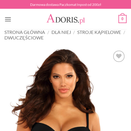
Przewiń
Darmowa dostawa Paczkomat Inpost od 200zł
do
zawartości
0
STRONA GŁÓWNA
/
DLA NIEJ
/
STROJE KĄPIELOWE
/
DWUCZĘŚCIOWE