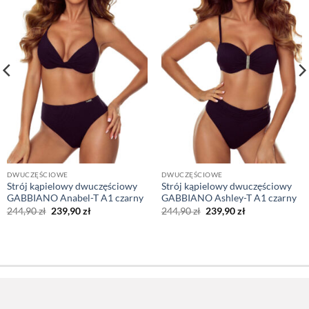
DWUCZĘŚCIOWE
DWUCZĘŚCIOWE
Strój kąpielowy dwuczęściowy
Strój kąpielowy dwuczęściowy
GABBIANO Anabel-T A1 czarny
GABBIANO Ashley-T A1 czarny
Pierwotna
Aktualna
Pierwotna
Aktualna
244,90
zł
239,90
zł
244,90
zł
239,90
zł
cena
cena
cena
cena
wynosiła:
wynosi:
wynosiła:
wynosi:
244,90 zł.
239,90 zł.
244,90 zł.
239,90 zł.