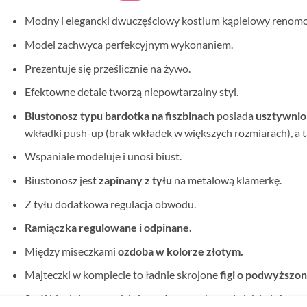
Modny i elegancki dwuczęściowy kostium kąpielowy renom
Model zachwyca perfekcyjnym wykonaniem.
Prezentuje się prześlicznie na żywo.
Efektowne detale tworzą niepowtarzalny styl.
Biustonosz typu bardotka na fiszbinach
posiada
usztywnio
wkładki push-up (brak wkładek w większych rozmiarach), a 
Wspaniale modeluje i unosi biust.
Biustonosz jest
zapinany z tyłu
na metalową klamerkę.
Z tyłu dodatkowa regulacja obwodu.
Ramiączka regulowane i odpinane.
Między miseczkami
ozdoba w kolorze złotym.
Majteczki w komplecie to ładnie skrojone
figi o podwyższo
Strój idealnie sprawdzi się zarówno na basenie jak i plaży.