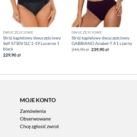
DWUCZĘŚCIOWE
DWUCZĘŚCIOWE
Strój kąpielowy dwuczęściowy
Strój kąpielowy dwuczęściowy
Self S730V1LC1-19 Lucerne 1
GABBIANO Anabel-T A1 czarny
black
Pierwotna
Aktualna
244,90
zł
239,90
zł
cena
cena
229,90
zł
wynosiła:
wynosi:
244,90 zł.
239,90 zł.
MOJE KONTO
Zamówienia
Obserwowane
Chcę zgłosić zwrot