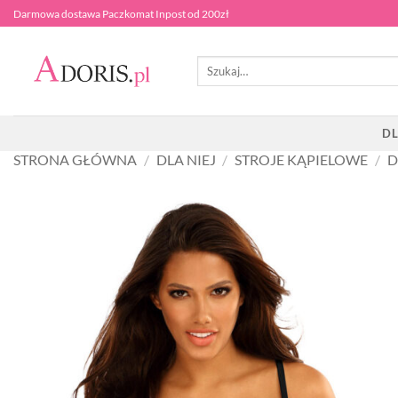
Przewiń
Darmowa dostawa Paczkomat Inpost od 200zł
do
zawartości
Szukaj:
DL
STRONA GŁÓWNA
/
DLA NIEJ
/
STROJE KĄPIELOWE
/
D