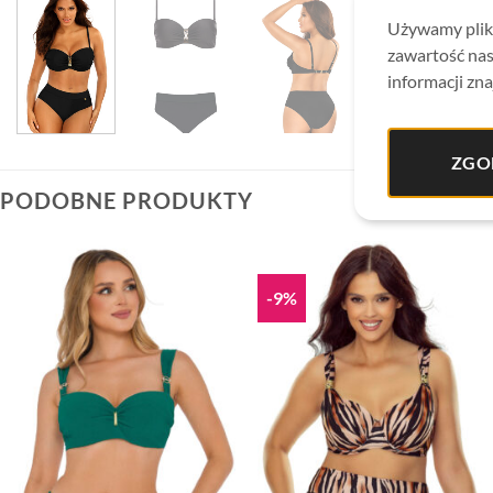
Używamy plikó
zawartość nas
informacji zna
ZGO
PODOBNE PRODUKTY
-9%