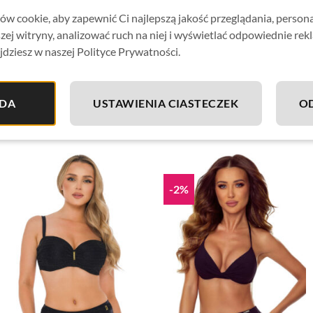
Kostium kąpielowy wykonany
z wysokiej jakości lycry, zap
w cookie, aby zapewnić Ci najlepszą jakość przeglądania, person
zej witryny, analizować ruch na niej i wyświetlać odpowiednie rek
Materiał odporny na chlor, wodę morską i słońce.
jdziesz w naszej Polityce Prywatności.
Skład materiału:
78% poliamid, 22% elastan
DA
USTAWIENIA CIASTECZEK
O
-2%