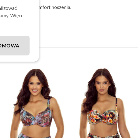
ewniającej wysoki komfort noszenia.
alizować
lamy. Więcej
DMOWA