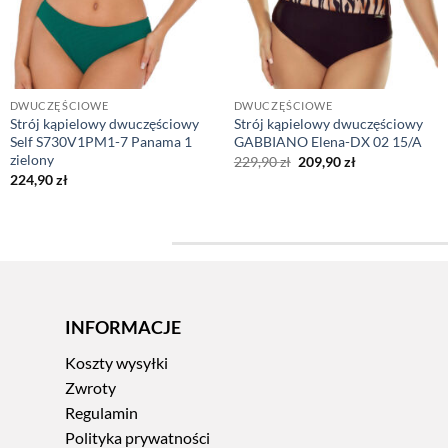
DWUCZĘŚCIOWE
DWUCZĘŚCIOWE
Strój kąpielowy dwuczęściowy
Strój kąpielowy dwuczęściowy
Self S730V1PM1-7 Panama 1
GABBIANO Elena-DX 02 15/A
zielony
Pierwotna
Aktualna
229,90
zł
209,90
zł
cena
cena
224,90
zł
wynosiła:
wynosi:
229,90 zł.
209,90 zł.
INFORMACJE
Koszty wysyłki
Zwroty
Regulamin
Polityka prywatności