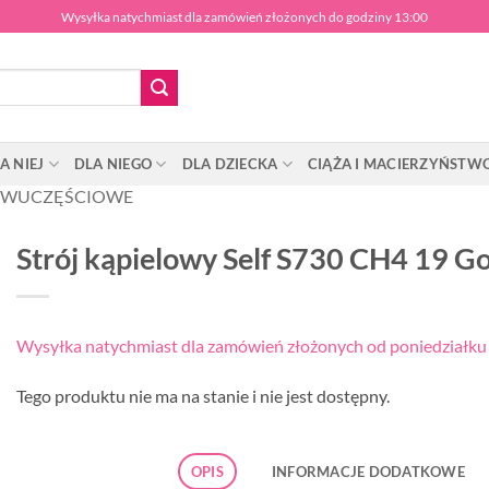
Wysyłka natychmiast dla zamówień złożonych do godziny 13:00
A NIEJ
DLA NIEGO
DLA DZIECKA
CIĄŻA I MACIERZYŃSTW
WUCZĘŚCIOWE
Strój kąpielowy Self S730 CH4 19 Go
Wysyłka natychmiast dla zamówień złożonych od poniedziałku d
Tego produktu nie ma na stanie i nie jest dostępny.
OPIS
INFORMACJE DODATKOWE