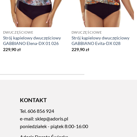
DWUCZĘŚCIOWE
DWUCZĘŚCIOWE
Strój kąpielowy dwuczęściowy
Strój kąpielowy dwuczęściowy
GABBIANO Elena-DX 01 026
GABBIANO Evita-DX 028
229,90
zł
229,90
zł
KONTAKT
Tel.
606 856 924
e-mail:
sklep@adoris.pl
poniedziałek - piątek 8:00-16:00
Adoris Dorota Święcka