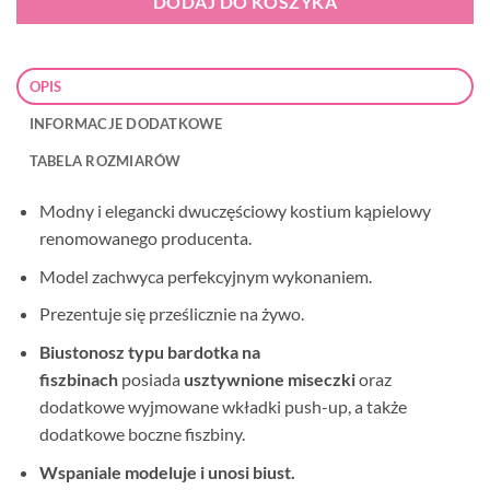
DODAJ DO KOSZYKA
OPIS
INFORMACJE DODATKOWE
TABELA ROZMIARÓW
Modny i elegancki dwuczęściowy kostium kąpielowy
renomowanego producenta.
Model zachwyca perfekcyjnym wykonaniem.
Prezentuje się prześlicznie na żywo.
Biustonosz typu bardotka na
fiszbinach
posiada
usztywnione miseczki
oraz
dodatkowe wyjmowane wkładki push-up, a także
dodatkowe boczne fiszbiny.
Wspaniale modeluje i unosi biust.