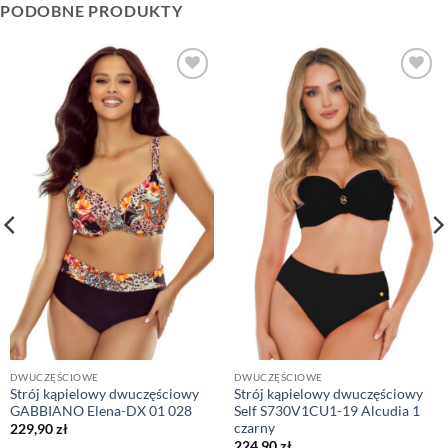
PODOBNE PRODUKTY
DWUCZĘŚCIOWE
DWUCZĘŚCIOWE
Strój kąpielowy dwuczęściowy
Strój kąpielowy dwuczęściowy
GABBIANO Elena-DX 01 028
Self S730V1CU1-19 Alcudia 1
czarny
229,90
zł
224,90
zł