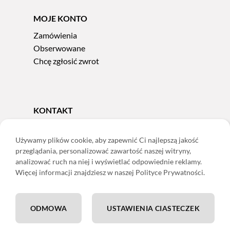
MOJE KONTO
Zamówienia
Obserwowane
Chcę zgłosić zwrot
KONTAKT
Tel.
606 856 924
e-mail:
sklep@adoris.pl
Używamy plików cookie, aby zapewnić Ci najlepszą jakość
przeglądania, personalizować zawartość naszej witryny,
poniedziałek - piątek 8:00-16:00
analizować ruch na niej i wyświetlać odpowiednie reklamy.
Adoris Dorota Święcka
Więcej informacji znajdziesz w naszej Polityce Prywatności.
ul. Łączna 13
58-502 Jelenia Góra
ODMOWA
USTAWIENIA CIASTECZEK
ING: 22 1050 1751 1000 0091 0971 2688