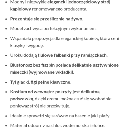
Modny i niezwykle
elegancki jednoczęściowy strój
kąpielowy
renomowanego producenta.
Prezentuje się prześlicznie na żywo.
Model zachwyca perfekcyjnym wykonaniem.
Wspaniała propozycja dla eleganckiej kobiety, która ceni
klasykę i wygodę.
Uroku dodają
tiulowe falbanki przy ramiączkach
.
Biustonosz bez fiszbin posiada delikatnie usztywnione
miseczki (wyjmowane wkładki)
.
Tył gładki,
figi pełne klasyczne
.
Kostium od wewnątrz pokryty jest delikatną
podszewką
, dzięki czemu można czuć się swobodnie,
ponieważ strój nie prześwituje.
Idealnie sprawdzi się zarówno na basenie jak i plaży.
Materiał odporny na chlor, wodę morską i słońce.