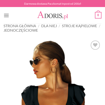
Przewiń
Darmowa dostawa Paczkomat Inpost od 200zł
do
zawartości
0
STRONA GŁÓWNA
/
DLA NIEJ
/
STROJE KĄPIELOWE
/
JEDNOCZĘŚCIOWE