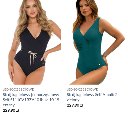
JEDNOCZĘŚCIOWE
JEDNOCZĘŚCIOWE
Strój kąpielowy jednoczęściowy
Strój kąpielowy Self Amalfi 2
Self S1110V1BZA10 Ibiza 10 19
zielony
czarny
229,90
zł
229,90
zł