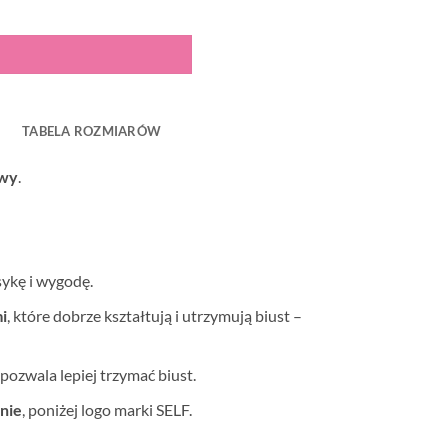
TABELA ROZMIARÓW
owy
.
sykę i wygodę.
i
, które dobrze kształtują i utrzymują biust –
o pozwala lepiej trzymać biust.
nie
,
poniżej logo marki SELF.