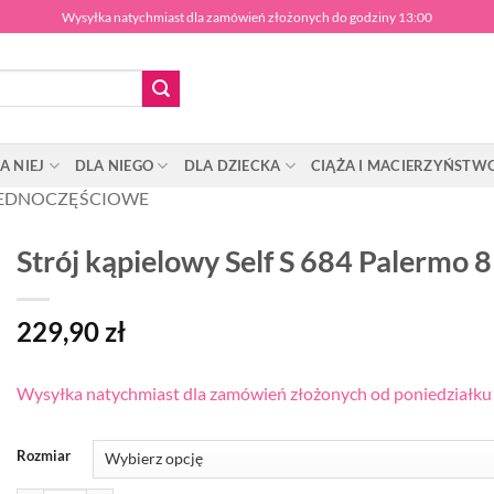
Wysyłka natychmiast dla zamówień złożonych do godziny 13:00
A NIEJ
DLA NIEGO
DLA DZIECKA
CIĄŻA I MACIERZYŃSTW
EDNOCZĘŚCIOWE
Strój kąpielowy Self S 684 Palermo 8
229,90
zł
Wysyłka natychmiast dla zamówień złożonych od poniedziałku d
Rozmiar