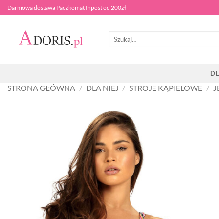
Przewiń
Darmowa dostawa Paczkomat Inpost od 200zł
do
zawartości
Szukaj:
DL
STRONA GŁÓWNA
/
DLA NIEJ
/
STROJE KĄPIELOWE
/
J