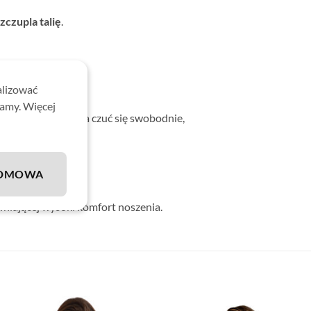
czupla talię
.
alizować
o sylwetki.
lamy. Więcej
 dzięki czemu można czuć się swobodnie,
DMOWA
wniającej wysoki komfort noszenia.