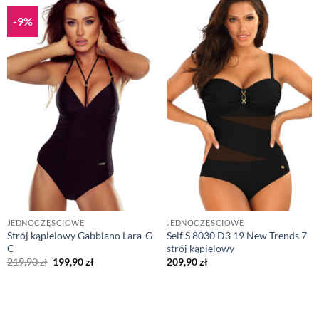
-9%
JEDNOCZĘŚCIOWE
JEDNOCZĘŚCIOWE
Strój kąpielowy Gabbiano Lara-G
Self S 8030 D3 19 New Trends 7
C
strój kąpielowy
Pierwotna
Aktualna
219,90
zł
199,90
zł
209,90
zł
cena
cena
wynosiła:
wynosi:
219,90 zł.
199,90 zł.