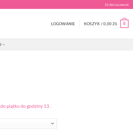
31 dni na zwrot
0
LOGOWANIE
KOSZYK /
0,00
ZŁ
O
o piątku do godziny 13 .