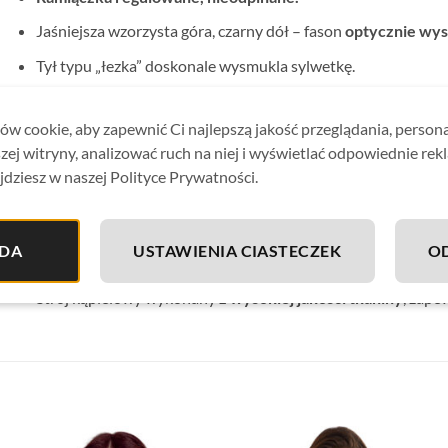
Jaśniejsza wzorzysta góra, czarny dół – fason
optycznie wysz
Tył typu „łezka” doskonale wysmukla sylwetkę.
Figi pełne klasyczne.
w cookie, aby zapewnić Ci najlepszą jakość przeglądania, person
Dopracowana konstrukcja modelu idealnie dopasowuje się d
zej witryny, analizować ruch na niej i wyświetlać odpowiednie rek
Kostium od wewnątrz pokryty jest delikatną podszewką
,
jdziesz w naszej Polityce Prywatności.
ponieważ strój nie prześwituje.
Idealnie sprawdzi się zarówno na basenie jak i plaży.
DA
USTAWIENIA CIASTECZEK
O
Materiał odporny na chlor, wodę morską i słońce.
Strój kąpielowy wykonany
z wysokiej jakości tkaniny
, zape