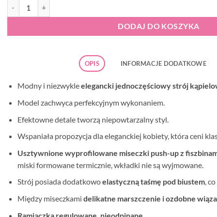
ilość Strój kąpielowy Self S 684 Palermo 8
DODAJ DO KOSZYKA
OPIS
INFORMACJE DODATKOWE
Modny i niezwykle
elegancki jednoczęściowy strój kąpiel
Model zachwyca perfekcyjnym wykonaniem.
Efektowne detale tworzą niepowtarzalny styl.
Wspaniała propozycja dla eleganckiej kobiety, która ceni kla
Usztywnione wyprofilowane miseczki push-up z fiszbinam
miski formowane termicznie, wkładki nie są wyjmowane.
Strój posiada dodatkowo
elastyczną taśmę pod biustem
, c
Między miseczkami
delikatne marszczenie i
ozdobne wiąza
Ramiączka regulowane, nieodpinane.