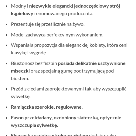
Modny i
niezwykle elegancki jednoczęściowy strój
kąpielowy
renomowanego producenta.
Prezentuje się prześlicznie na żywo.
Model zachwyca perfekcyjnym wykonaniem.
Wspaniała propozycja dla eleganckiej kobiety, która ceni
klasykę i wygodę.
Biustonosz bez fiszbin
posiada delikatnie usztywnione
miseczki
oraz specjalną gumę podtrzymującą pod
biustem.
Przód z cieciami zaprojektowanymi tak, aby wyszczuplić
sylwetkę.
Ramiączka szerokie, regulowane
.
Fason przekładany, ozdobiony siateczką, optycznie
wyszczupla sylwetkę.
Elegancka ozdoba w kolorze złotym
dodaje szyku.