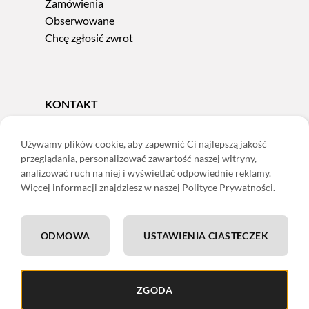
Zamówienia
Obserwowane
Chcę zgłosić zwrot
KONTAKT
Tel.
606 856 924
e-mail:
sklep@adoris.pl
Używamy plików cookie, aby zapewnić Ci najlepszą jakość
przeglądania, personalizować zawartość naszej witryny,
poniedziałek - piątek 8:00-16:00
analizować ruch na niej i wyświetlać odpowiednie reklamy.
Adoris Dorota Święcka
Więcej informacji znajdziesz w naszej Polityce Prywatności.
ul. Łączna 13
58-502 Jelenia Góra
ODMOWA
USTAWIENIA CIASTECZEK
ING: 22 1050 1751 1000 0091 0971 2688
ZGODA