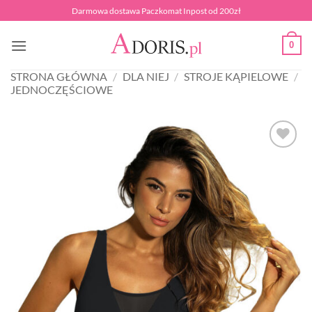
Przewiń
Darmowa dostawa Paczkomat Inpost od 200zł
do
zawartości
0
STRONA GŁÓWNA
/
DLA NIEJ
/
STROJE KĄPIELOWE
/
JEDNOCZĘŚCIOWE