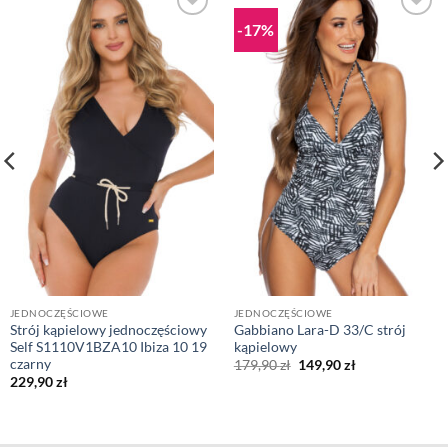
-17%
JEDNOCZĘŚCIOWE
JEDNOCZĘŚCIOWE
Strój kąpielowy jednoczęściowy
Gabbiano Lara-D 33/C strój
Self S1110V1BZA10 Ibiza 10 19
kąpielowy
czarny
Pierwotna
Aktualna
179,90
zł
149,90
zł
cena
cena
229,90
zł
wynosiła:
wynosi:
179,90 zł.
149,90 zł.