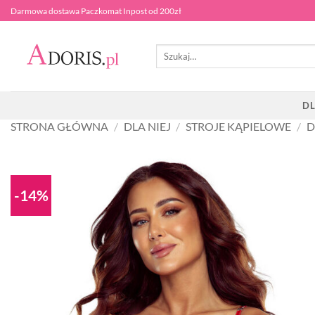
Przewiń
Darmowa dostawa Paczkomat Inpost od 200zł
do
zawartości
Szukaj:
DL
STRONA GŁÓWNA
/
DLA NIEJ
/
STROJE KĄPIELOWE
/
D
-14%