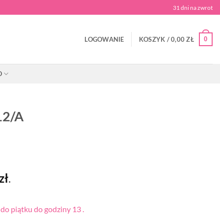
31 dni na zwrot
0
LOGOWANIE
KOSZYK /
0,00
ZŁ
O
12/A
zł
.
o piątku do godziny 13 .