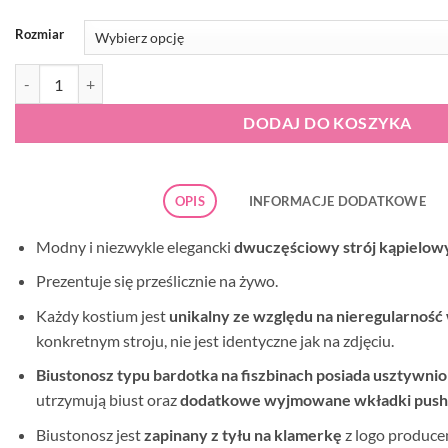
Rozmiar
ilość Strój kąpielowy Gabbiano Evita-DX 12/A
DODAJ DO KOSZYKA
OPIS
INFORMACJE DODATKOWE
Modny i niezwykle elegancki
dwuczęściowy strój kąpielow
Prezentuje się prześlicznie na żywo.
Każdy kostium jest
unikalny ze względu na
nieregularność
konkretnym stroju, nie jest identyczne jak na zdjęciu.
Biustonosz typu bardotka na fiszbinach posiada usztywni
utrzymują biust oraz
dodatkowe wyjmowane wkładki push
Biustonosz jest
zapinany z tyłu na klamerkę
z logo produce