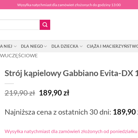
Wysyłka natychmiast dla zamówień złożonych do godziny 13:00
A NIEJ
DLA NIEGO
DLA DZIECKA
CIĄŻA I MACIERZYŃSTW
WUCZĘŚCIOWE
Strój kąpielowy Gabbiano Evita-DX 
Pierwotna
Aktualna
219,90
zł
189,90
zł
cena
cena
wynosiła:
wynosi:
Najniższa cena z ostatnich 30 dni:
189,90
219,90 zł.
189,90 zł.
Wysyłka natychmiast dla zamówień złożonych od poniedziałku d