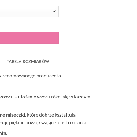
TABELA ROZMIARÓW
y
renomowanego producenta.
 wzoru
–
ułożenie wzoru różni się w każdym
one miseczki
, które dobrze kształtują i
-up
, pięknie powiększające biust o rozmiar.
nta.