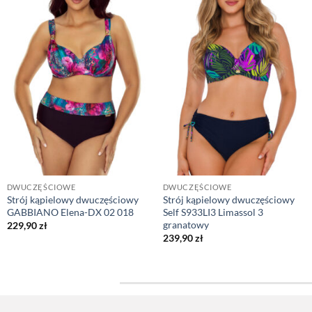
DWUCZĘŚCIOWE
DWUCZĘŚCIOWE
Strój kąpielowy dwuczęściowy
Strój kąpielowy dwuczęściowy
GABBIANO Elena-DX 02 018
Self S933LI3 Limassol 3
granatowy
229,90
zł
239,90
zł