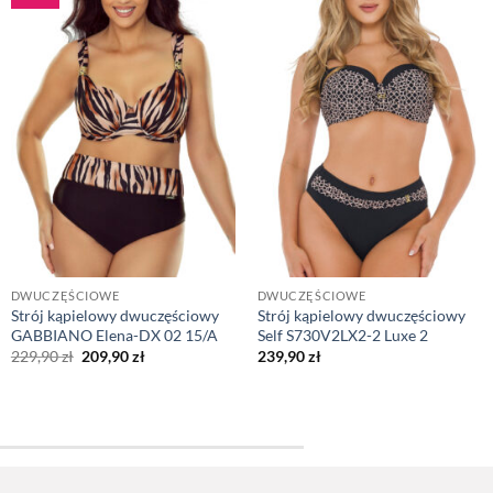
DWUCZĘŚCIOWE
DWUCZĘŚCIOWE
Strój kąpielowy dwuczęściowy
Strój kąpielowy dwuczęściowy
GABBIANO Elena-DX 02 15/A
Self S730V2LX2-2 Luxe 2
Pierwotna
Aktualna
229,90
zł
209,90
zł
239,90
zł
cena
cena
wynosiła:
wynosi:
229,90 zł.
209,90 zł.