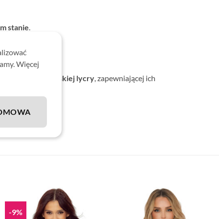
m stanie
.
.
alizować
lamy. Więcej
okiej jakości włoskiej lycry
, zapewniającej ich
DMOWA
-9%