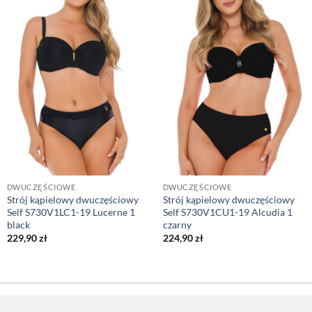
DWUCZĘŚCIOWE
DWUCZĘŚCIOWE
Strój kąpielowy dwuczęściowy
Strój kąpielowy dwuczęściowy
Self S730V1LC1-19 Lucerne 1
Self S730V1CU1-19 Alcudia 1
black
czarny
229,90
zł
224,90
zł