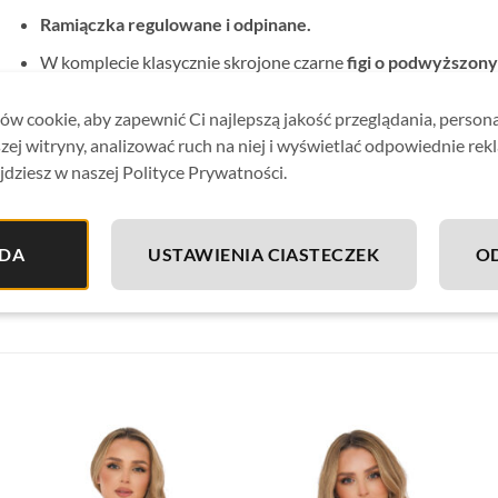
Ramiączka regulowane i odpinane.
W komplecie klasycznie skrojone czarne
figi o podwyższony
Kostium idealnie sprawdzi się zarówno na basenie jak i plaży
w cookie, aby zapewnić Ci najlepszą jakość przeglądania, person
Materiał odporny na chlor, wodę morską i słońce.
zej witryny, analizować ruch na niej i wyświetlać odpowiednie rek
jdziesz w naszej Polityce Prywatności.
Stroje kąpielowe Gabbiano
są produkowane w Polsce
z wys
wysoką jakość i komfort noszenia.
Wskazówki pielęgnacyjne: Pranie ręczne.
DA
USTAWIENIA CIASTECZEK
O
Skład materiału:
80% poliamid, 20% elastan