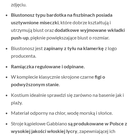
zdjęciu.
Biustonosz typu bardotka na fiszbinach posiada
usztywnione miseczki
, które dobrze kształtują i
utrzymują biust oraz
dodatkowe wyjmowane wkładki
push-up
, pięknie powiększające biust o rozmiar.
Biustonosz jest
zapinany z tyłu na klamerkę
z logo
producenta.
Ramiączka regulowane i odpinane.
W komplecie klasycznie skrojone czarne
figi o
podwyższonym stanie
.
Kostium idealnie sprawdzi się zarówno na basenie jak i
plaży.
Materiał odporny na chlor, wodę morską i słońce.
Stroje kąpielowe Gabbiano
są produkowane w Polsce
z
wysokiej jakości włoskiej lycry
, zapewniającej ich