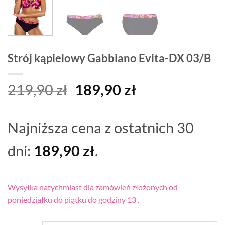
Strój kąpielowy Gabbiano Evita-DX 03/B
Pierwotna
Aktualna
219,90
zł
189,90
zł
cena
cena
wynosiła:
wynosi:
Najniższa cena z ostatnich 30
219,90 zł.
189,90 zł.
dni:
189,90
zł
.
Wysyłka natychmiast dla zamówień złożonych od
poniedziałku do piątku do godziny 13 .