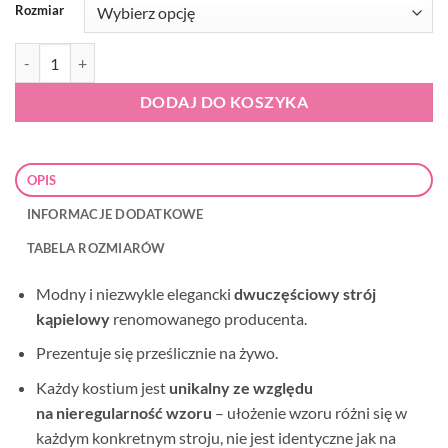
Rozmiar
ilość Strój kąpielowy Gabbiano Evita-DX 03/B
DODAJ DO KOSZYKA
OPIS
INFORMACJE DODATKOWE
TABELA ROZMIARÓW
Modny i niezwykle elegancki
dwuczęściowy strój
kąpielowy
renomowanego producenta.
Prezentuje się prześlicznie na żywo.
Każdy kostium jest
unikalny ze względu
na
nieregularność wzoru
–
ułożenie wzoru różni się w
każdym konkretnym stroju, nie jest identyczne jak na