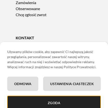
Zamówienia
Obserwowane
Chcę zgłosić zwrot
KONTAKT
Tel.
606 856 924
e-mail:
sklep@adoris.pl
Używamy plików cookie, aby zapewnić Ci najlepszą jakość
przeglądania, personalizować zawartość naszej witryny,
poniedziałek - piątek 8:00-16:00
analizować ruch na niej i wyświetlać odpowiednie reklamy.
Adoris Dorota Święcka
Więcej informacji znajdziesz w naszej Polityce Prywatności.
ul. Łączna 13
58-502 Jelenia Góra
ODMOWA
USTAWIENIA CIASTECZEK
ING: 22 1050 1751 1000 0091 0971 2688
ZGODA